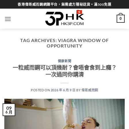
Skip
香港偉哥威而鋼網購平台，無需處方隱秘送貨。滿500免運
to
content
0
TAG ARCHIVES:
VIAGRA WINDOW OF
OPPORTUNITY
健康新聞
一粒威而鋼可以頂幾耐？會唔會食到上癮？
一次過同你講清
POSTED ON
2026 年 6 月 9 日
BY
偉哥威而鋼
09
6 月