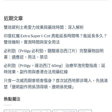
近期文章
雙效犀利士希愛力效果與藥效時間：深入解析
印度紅魔 Extra Super I-Cot 真能延長時間嗎？能延長多久？
雙效機制、實測時間與安全用法
必利勁（Priligy 必利勁，鹽酸達泊西汀片）完整藥物說明
書：適應症、用法、禁忌
必利勁（Priligy，達泊西汀 60mg）治療早洩完整指南：延
時效果、副作用與香港合法用藥紅線
只食一次威而鋼會唔會傷身？首次試西地那非嘅人，先搞清
楚「邊啲副作用係頂得順、邊啲係死線」
熱點關注