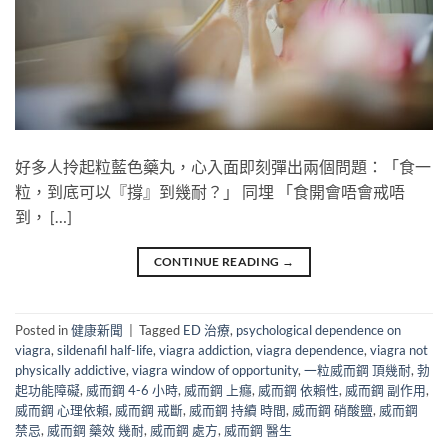
好多人拎起粒藍色藥丸，心入面即刻彈出兩個問題：「食一
粒，到底可以『撐』到幾耐？」​ 同埋 「食開會唔會戒唔
到， […]
CONTINUE READING
→
Posted in
健康新聞
|
Tagged
ED 治療
,
psychological dependence on
viagra
,
sildenafil half-life
,
viagra addiction
,
viagra dependence
,
viagra not
physically addictive
,
viagra window of opportunity
,
一粒威而鋼 頂幾耐
,
勃
起功能障礙
,
威而鋼 4-6 小時
,
威而鋼 上癮
,
威而鋼 依賴性
,
威而鋼 副作用
,
威而鋼 心理依賴
,
威而鋼 戒斷
,
威而鋼 持續 時間
,
威而鋼 硝酸鹽
,
威而鋼
禁忌
,
威而鋼 藥效 幾耐
,
威而鋼 處方
,
威而鋼 醫生