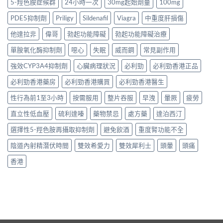
5-羥色胺症候群
24小時一次
30mg起始劑量
100mg
PDE5抑制劑
Priligy
Sildenafil
Viagra
中重度肝損傷
他達拉非
偉哥
勃起功能障礙
勃起功能障礙治療
單胺氧化酶抑制劑
噁心
失眠
威而鋼
常見副作用
強效CYP3A4抑制劑
心臟病理狀況
必利勁
必利勁香港正品
必利勁香港藥房
必利勁香港購買
必利勁香港醫生
性行為前1至3小時
按需服用
整片吞服
早洩
暈厥
疲勞
直立性低血壓
硫利達嗪
藥物禁忌
處方藥
達泊西汀
選擇性5-羥色胺再攝取抑制劑
避免飲酒
重度腎功能不全
陰道內射精潛伏時間
雙效希愛力
雙效犀利士
頭暈
頭痛
香港