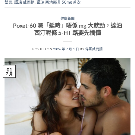
禁忌
,
輝瑞 威而鋼
,
輝瑞 西地那非 50mg 首次
健康新聞
Poxet-60 嘅「延時」唔係 mg 大就勁，達泊
西汀呢條 5-HT 路要先搞懂
POSTED ON
2026 年 7 月 1 日
BY
偉哥威而鋼
01
7 月