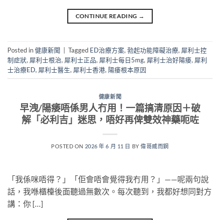
CONTINUE READING
→
Posted in
健康新聞
|
Tagged
ED治療方案
,
勃起功能障礙治療
,
犀利士控
制症狀
,
犀利士根治
,
犀利士正品
,
犀利士每日5mg
,
犀利士治好陽痿
,
犀利
士治療ED
,
犀利士醫生
,
犀利士香港
,
陽痿根本原因
健康新聞
早洩/陽痿唔係男人冇用！一篇搞清原因＋破
解「必利吉」迷思，唔好再俾雙效神藥呃咗
POSTED ON
2026 年 6 月 11 日
BY
偉哥威而鋼
「我係咪唔得？」「佢會唔會覺得我冇用？」——呢兩句說
話，我喺櫃檯後面聽過無數次。每次聽到，我都好想同對方
講：你 […]