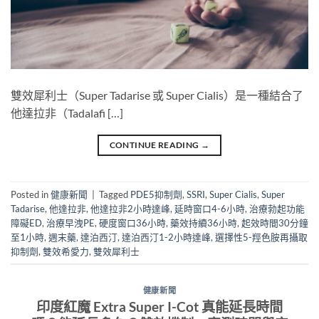
雙效犀利士（Super Tadarise 或 Super Cialis）是一種結合了
他達拉非（Tadalafi […]
CONTINUE READING
→
Posted in
健康新聞
|
Tagged
PDE5抑制劑
,
SSRI
,
Super Cialis
,
Super
Tadarise
,
他達拉非
,
他達拉非2小時達峰
,
延時窗口4-6小時
,
治療勃起功能
障礙ED
,
治療早洩PE
,
硬度窗口36小時
,
藥效持續36小時
,
起效時間30分鐘
至1小時
,
週末藥
,
達泊西汀
,
達泊西汀1-2小時達峰
,
選擇性5-羥色胺再攝取
抑制劑
,
雙效希愛力
,
雙效犀利士
健康新聞
印度紅魔 Extra Super I-Cot 真能延長時間