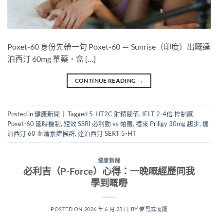
Poxet-60 身份先帶一句 Poxet-60​ ＝ Sunrise（印度）出嘅達
泊西汀 60mg 單藥，盒 […]
CONTINUE READING
→
Posted in
健康新聞
|
Tagged
5-HT2C 射精閥值
,
IELT 2-4倍 控制感
,
Poxet-60 延時機制
,
短效 SSRI 必利勁 vs 帕羅
,
禮來 Priligy 30mg 起步
,
達
泊西汀 60 血清素症候群
,
達泊西汀 SERT 5-HT
健康新聞
必利吉（P-Force）心得：一晚嘅經歷同我
學到嘅嘢
POSTED ON
2026 年 6 月 23 日
BY
偉哥威而鋼