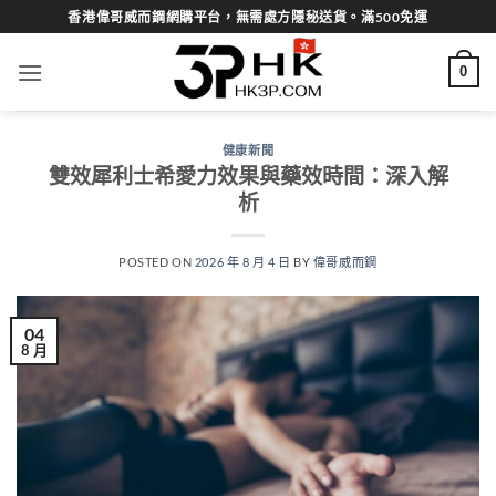
Skip
香港偉哥威而鋼網購平台，無需處方隱秘送貨。滿500免運
to
content
0
健康新聞
雙效犀利士希愛力效果與藥效時間：深入解
析
POSTED ON
2026 年 8 月 4 日
BY
偉哥威而鋼
04
8 月