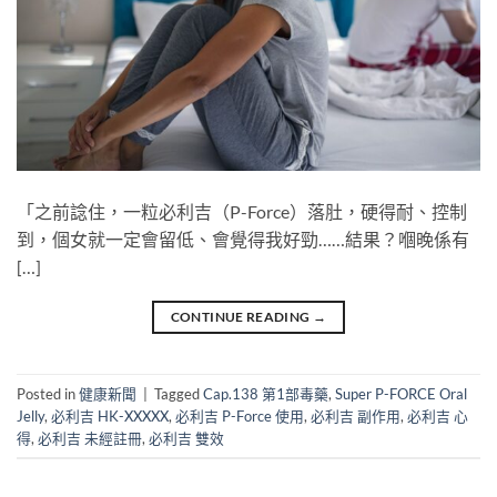
「之前諗住，一粒必利吉（P-Force）落肚，硬得耐、控制
到，個女就一定會留低、會覺得我好勁……結果？嗰晚係有
[…]
CONTINUE READING
→
Posted in
健康新聞
|
Tagged
Cap.138 第1部毒藥
,
Super P-FORCE Oral
Jelly
,
必利吉 HK-XXXXX
,
必利吉 P-Force 使用
,
必利吉 副作用
,
必利吉 心
得
,
必利吉 未經註冊
,
必利吉 雙效