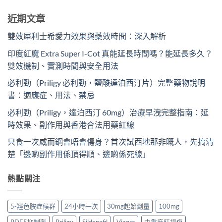
近期文章
雙效犀利士希愛力效果與藥效時間：深入解析
印度紅魔 Extra Super I-Cot 真能延長時間嗎？能延長多久？
雙效機制、實測時間與安全用法
必利勁（Priligy 必利勁，鹽酸達泊西汀片）完整藥物說明
書：適應症、用法、禁忌
必利勁（Priligy，達泊西汀 60mg）治療早洩完整指南：延
時效果、副作用與香港合法用藥紅線
只食一次威而鋼會唔會傷身？首次試西地那非嘅人，先搞清
楚「邊啲副作用係頂得順、邊啲係死線」
熱點關注
5-羥色胺症候群
24小時一次
30mg起始劑量
100mg
PDE5抑制劑
Priligy
Sildenafil
Viagra
中重度肝損傷