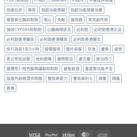
他達拉非
偉哥
勃起功能障礙
勃起功能障礙治療
單胺氧化酶抑制劑
噁心
失眠
威而鋼
常見副作用
強效CYP3A4抑制劑
心臟病理狀況
必利勁
必利勁香港正品
必利勁香港藥房
必利勁香港購買
必利勁香港醫生
性行為前1至3小時
按需服用
整片吞服
早洩
暈厥
疲勞
直立性低血壓
硫利達嗪
藥物禁忌
處方藥
達泊西汀
選擇性5-羥色胺再攝取抑制劑
避免飲酒
重度腎功能不全
陰道內射精潛伏時間
雙效希愛力
雙效犀利士
頭暈
頭痛
香港
Visa
PayPal
Stripe
MasterCard
Cash