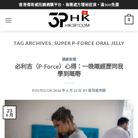
Skip
香港偉哥威而鋼網購平台，無需處方隱秘送貨。滿500免運
to
content
0
TAG ARCHIVES:
SUPER P-FORCE ORAL JELLY
健康新聞
必利吉（P-Force）心得：一晚嘅經歷同我
學到嘅嘢
POSTED ON
2026 年 6 月 23 日
BY
偉哥威而鋼
23
6 月