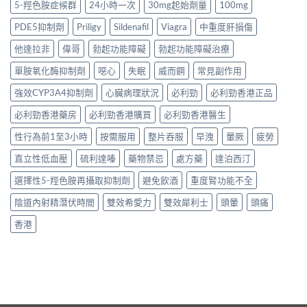
5-羥色胺症候群
24小時一次
30mg起始劑量
100mg
PDE5抑制劑
Priligy
Sildenafil
Viagra
中重度肝損傷
他達拉非
偉哥
勃起功能障礙
勃起功能障礙治療
單胺氧化酶抑制劑
噁心
失眠
威而鋼
常見副作用
強效CYP3A4抑制劑
心臟病理狀況
必利勁
必利勁香港正品
必利勁香港藥房
必利勁香港購買
必利勁香港醫生
性行為前1至3小時
按需服用
整片吞服
早洩
暈厥
疲勞
直立性低血壓
硫利達嗪
藥物禁忌
處方藥
達泊西汀
選擇性5-羥色胺再攝取抑制劑
避免飲酒
重度腎功能不全
陰道內射精潛伏時間
雙效希愛力
雙效犀利士
頭暈
頭痛
香港