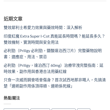
近期文章
雙效犀利士希愛力效果與藥效時間：深入解析
印度紅魔 Extra Super I-Cot 真能延長時間嗎？能延長多久？
雙效機制、實測時間與安全用法
必利勁（Priligy 必利勁，鹽酸達泊西汀片）完整藥物說明
書：適應症、用法、禁忌
必利勁（Priligy，達泊西汀 60mg）治療早洩完整指南：延
時效果、副作用與香港合法用藥紅線
只食一次威而鋼會唔會傷身？首次試西地那非嘅人，先搞清
楚「邊啲副作用係頂得順、邊啲係死線」
熱點關注