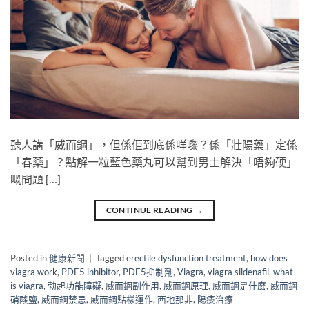
聽人講「威而鋼」，但係佢到底係咩嚟？係「壯陽藥」定係
「春藥」？點解一粒藍色藥丸可以幫到男士解決「唔夠硬」
嘅問題 […]
CONTINUE READING
→
Posted in
健康新聞
|
Tagged
erectile dysfunction treatment
,
how does
viagra work
,
PDE5 inhibitor
,
PDE5抑制劑
,
Viagra
,
viagra sildenafil
,
what
is viagra
,
勃起功能障礙
,
威而鋼副作用
,
威而鋼原理
,
威而鋼是什麼
,
威而鋼
硝酸鹽
,
威而鋼禁忌
,
威而鋼點樣運作
,
西地那非
,
陽痿治療