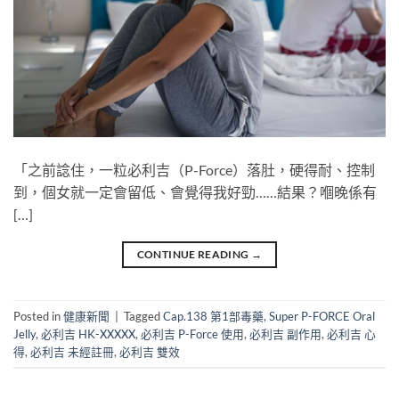
「之前諗住，一粒必利吉（P-Force）落肚，硬得耐、控制
到，個女就一定會留低、會覺得我好勁……結果？嗰晚係有
[…]
CONTINUE READING
→
Posted in
健康新聞
|
Tagged
Cap.138 第1部毒藥
,
Super P-FORCE Oral
Jelly
,
必利吉 HK-XXXXX
,
必利吉 P-Force 使用
,
必利吉 副作用
,
必利吉 心
得
,
必利吉 未經註冊
,
必利吉 雙效