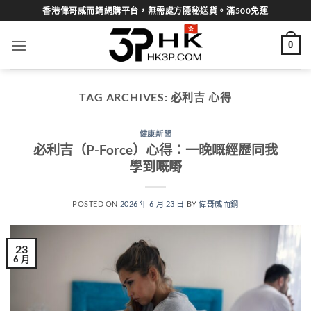
Skip
香港偉哥威而鋼網購平台，無需處方隱秘送貨。滿500免運
to
content
0
TAG ARCHIVES:
必利吉 心得
健康新聞
必利吉（P-Force）心得：一晚嘅經歷同我
學到嘅嘢
POSTED ON
2026 年 6 月 23 日
BY
偉哥威而鋼
23
6 月