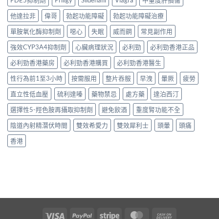
他達拉非
偉哥
勃起功能障礙
勃起功能障礙治療
單胺氧化酶抑制劑
噁心
失眠
威而鋼
常見副作用
強效CYP3A4抑制劑
心臟病理狀況
必利勁
必利勁香港正品
必利勁香港藥房
必利勁香港購買
必利勁香港醫生
性行為前1至3小時
按需服用
整片吞服
早洩
暈厥
疲勞
直立性低血壓
硫利達嗪
藥物禁忌
處方藥
達泊西汀
選擇性5-羥色胺再攝取抑制劑
避免飲酒
重度腎功能不全
陰道內射精潛伏時間
雙效希愛力
雙效犀利士
頭暈
頭痛
香港
Visa
PayPal
Stripe
MasterCard
Cash