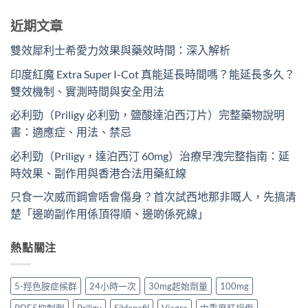
近期文章
雙效犀利士希愛力效果與藥效時間：深入解析
印度紅魔 Extra Super I-Cot 真能延長時間嗎？能延長多久？
雙效機制、實測時間與安全用法
必利勁（Priligy 必利勁，鹽酸達泊西汀片）完整藥物說明
書：適應症、用法、禁忌
必利勁（Priligy，達泊西汀 60mg）治療早洩完整指南：延
時效果、副作用與香港合法用藥紅線
只食一次威而鋼會唔會傷身？首次試西地那非嘅人，先搞清
楚「邊啲副作用係頂得順、邊啲係死線」
熱點關注
5-羥色胺症候群
24小時一次
30mg起始劑量
100mg
PDE5抑制劑
Priligy
Sildenafil
Viagra
中重度肝損傷