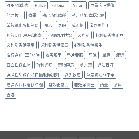
PDE5抑制劑
Priligy
Sildenafil
Viagra
中重度肝損傷
他達拉非
偉哥
勃起功能障礙
勃起功能障礙治療
單胺氧化酶抑制劑
噁心
失眠
威而鋼
常見副作用
強效CYP3A4抑制劑
心臟病理狀況
必利勁
必利勁香港正品
必利勁香港藥房
必利勁香港購買
必利勁香港醫生
性行為前1至3小時
按需服用
整片吞服
早洩
暈厥
疲勞
直立性低血壓
硫利達嗪
藥物禁忌
處方藥
達泊西汀
選擇性5-羥色胺再攝取抑制劑
避免飲酒
重度腎功能不全
陰道內射精潛伏時間
雙效希愛力
雙效犀利士
頭暈
頭痛
香港