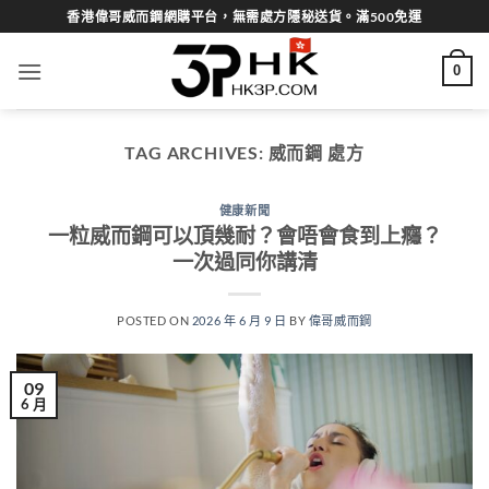
Skip
香港偉哥威而鋼網購平台，無需處方隱秘送貨。滿500免運
to
content
0
TAG ARCHIVES:
威而鋼 處方
健康新聞
一粒威而鋼可以頂幾耐？會唔會食到上癮？
一次過同你講清
POSTED ON
2026 年 6 月 9 日
BY
偉哥威而鋼
09
6 月