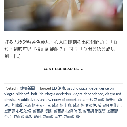
好多人拎起粒藍色藥丸，心入面即刻彈出兩個問題：「食一
粒，到底可以『撐』到幾耐？」​ 同埋 「食開會唔會戒唔
到， […]
CONTINUE READING
→
Posted in
健康新聞
|
Tagged
ED 治療
,
psychological dependence on
viagra
,
sildenafil half-life
,
viagra addiction
,
viagra dependence
,
viagra not
physically addictive
,
viagra window of opportunity
,
一粒威而鋼 頂幾耐
,
勃
起功能障礙
,
威而鋼 4-6 小時
,
威而鋼 上癮
,
威而鋼 依賴性
,
威而鋼 副作用
,
威而鋼 心理依賴
,
威而鋼 戒斷
,
威而鋼 持續 時間
,
威而鋼 硝酸鹽
,
威而鋼
禁忌
,
威而鋼 藥效 幾耐
,
威而鋼 處方
,
威而鋼 醫生