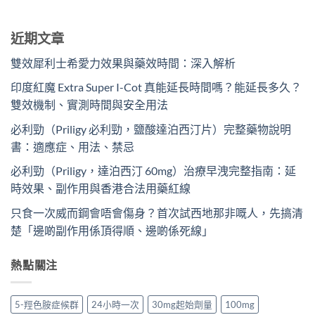
近期文章
雙效犀利士希愛力效果與藥效時間：深入解析
印度紅魔 Extra Super I-Cot 真能延長時間嗎？能延長多久？
雙效機制、實測時間與安全用法
必利勁（Priligy 必利勁，鹽酸達泊西汀片）完整藥物說明
書：適應症、用法、禁忌
必利勁（Priligy，達泊西汀 60mg）治療早洩完整指南：延
時效果、副作用與香港合法用藥紅線
只食一次威而鋼會唔會傷身？首次試西地那非嘅人，先搞清
楚「邊啲副作用係頂得順、邊啲係死線」
熱點關注
5-羥色胺症候群
24小時一次
30mg起始劑量
100mg