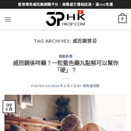
Skip
香港偉哥威而鋼網購平台，無需處方隱秘送貨。滿500免運
to
content
0
TAG ARCHIVES:
威而鋼禁忌
健康新聞
威而鋼係咩藥？一粒藍色藥丸點解可以幫你
「硬」？
POSTED ON
2026 年 6 月 9 日
BY
偉哥威而鋼
09
6 月