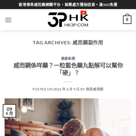
Skip
香港偉哥威而鋼網購平台，無需處方隱秘送貨。滿500免運
to
content
0
TAG ARCHIVES:
威而鋼副作用
健康新聞
威而鋼係咩藥？一粒藍色藥丸點解可以幫你
「硬」？
POSTED ON
2026 年 6 月 9 日
BY
偉哥威而鋼
09
6 月