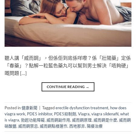
聽人講「威而鋼」，但係佢到底係咩嚟？係「壯陽藥」定係
「春藥」？點解一粒藍色藥丸可以幫到男士解決「唔夠硬」
嘅問題 […]
CONTINUE READING
→
Posted in
健康新聞
|
Tagged
erectile dysfunction treatment
,
how does
viagra work
,
PDE5 inhibitor
,
PDE5抑制劑
,
Viagra
,
viagra sildenafil
,
what
is viagra
,
勃起功能障礙
,
威而鋼副作用
,
威而鋼原理
,
威而鋼是什麼
,
威而鋼
硝酸鹽
,
威而鋼禁忌
,
威而鋼點樣運作
,
西地那非
,
陽痿治療