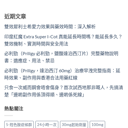
近期文章
雙效犀利士希愛力效果與藥效時間：深入解析
印度紅魔 Extra Super I-Cot 真能延長時間嗎？能延長多久？
雙效機制、實測時間與安全用法
必利勁（Priligy 必利勁，鹽酸達泊西汀片）完整藥物說明
書：適應症、用法、禁忌
必利勁（Priligy，達泊西汀 60mg）治療早洩完整指南：延
時效果、副作用與香港合法用藥紅線
只食一次威而鋼會唔會傷身？首次試西地那非嘅人，先搞清
楚「邊啲副作用係頂得順、邊啲係死線」
熱點關注
5-羥色胺症候群
24小時一次
30mg起始劑量
100mg