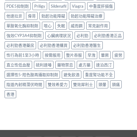
PDE5抑制劑
Priligy
Sildenafil
Viagra
中重度肝損傷
他達拉非
偉哥
勃起功能障礙
勃起功能障礙治療
單胺氧化酶抑制劑
噁心
失眠
威而鋼
常見副作用
強效CYP3A4抑制劑
心臟病理狀況
必利勁
必利勁香港正品
必利勁香港藥房
必利勁香港購買
必利勁香港醫生
性行為前1至3小時
按需服用
整片吞服
早洩
暈厥
疲勞
直立性低血壓
硫利達嗪
藥物禁忌
處方藥
達泊西汀
選擇性5-羥色胺再攝取抑制劑
避免飲酒
重度腎功能不全
陰道內射精潛伏時間
雙效希愛力
雙效犀利士
頭暈
頭痛
香港