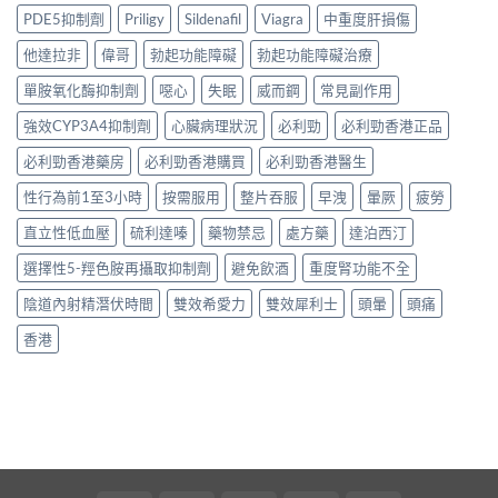
PDE5抑制劑
Priligy
Sildenafil
Viagra
中重度肝損傷
他達拉非
偉哥
勃起功能障礙
勃起功能障礙治療
單胺氧化酶抑制劑
噁心
失眠
威而鋼
常見副作用
強效CYP3A4抑制劑
心臟病理狀況
必利勁
必利勁香港正品
必利勁香港藥房
必利勁香港購買
必利勁香港醫生
性行為前1至3小時
按需服用
整片吞服
早洩
暈厥
疲勞
直立性低血壓
硫利達嗪
藥物禁忌
處方藥
達泊西汀
選擇性5-羥色胺再攝取抑制劑
避免飲酒
重度腎功能不全
陰道內射精潛伏時間
雙效希愛力
雙效犀利士
頭暈
頭痛
香港