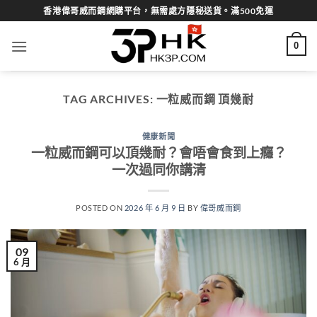
Skip
香港偉哥威而鋼網購平台，無需處方隱秘送貨。滿500免運
to
content
0
TAG ARCHIVES:
一粒威而鋼 頂幾耐
健康新聞
一粒威而鋼可以頂幾耐？會唔會食到上癮？
一次過同你講清
POSTED ON
2026 年 6 月 9 日
BY
偉哥威而鋼
09
6 月