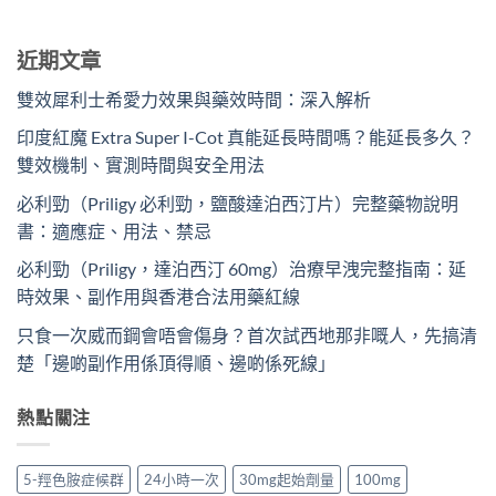
近期文章
雙效犀利士希愛力效果與藥效時間：深入解析
印度紅魔 Extra Super I-Cot 真能延長時間嗎？能延長多久？
雙效機制、實測時間與安全用法
必利勁（Priligy 必利勁，鹽酸達泊西汀片）完整藥物說明
書：適應症、用法、禁忌
必利勁（Priligy，達泊西汀 60mg）治療早洩完整指南：延
時效果、副作用與香港合法用藥紅線
只食一次威而鋼會唔會傷身？首次試西地那非嘅人，先搞清
楚「邊啲副作用係頂得順、邊啲係死線」
熱點關注
5-羥色胺症候群
24小時一次
30mg起始劑量
100mg