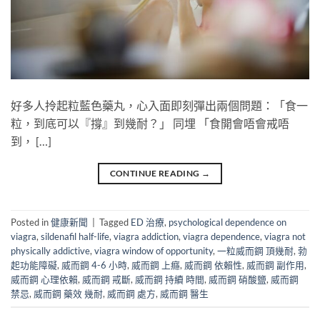
好多人拎起粒藍色藥丸，心入面即刻彈出兩個問題：「食一
粒，到底可以『撐』到幾耐？」​ 同埋 「食開會唔會戒唔
到， […]
CONTINUE READING
→
Posted in
健康新聞
|
Tagged
ED 治療
,
psychological dependence on
viagra
,
sildenafil half-life
,
viagra addiction
,
viagra dependence
,
viagra not
physically addictive
,
viagra window of opportunity
,
一粒威而鋼 頂幾耐
,
勃
起功能障礙
,
威而鋼 4-6 小時
,
威而鋼 上癮
,
威而鋼 依賴性
,
威而鋼 副作用
,
威而鋼 心理依賴
,
威而鋼 戒斷
,
威而鋼 持續 時間
,
威而鋼 硝酸鹽
,
威而鋼
禁忌
,
威而鋼 藥效 幾耐
,
威而鋼 處方
,
威而鋼 醫生