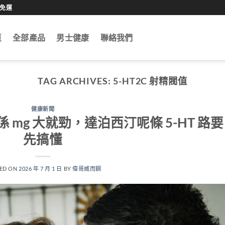
0免運
頁
全部產品
男士健康
聯絡我們
TAG ARCHIVES:
5-HT2C 射精閥值
健康新聞
唔係 mg 大就勁，達泊西汀呢條 5-HT 路要
先搞懂
ED ON
2026 年 7 月 1 日
BY
偉哥威而鋼