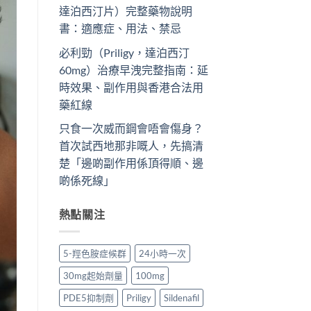
達泊西汀片）完整藥物說明
書：適應症、用法、禁忌
必利勁（Priligy，達泊西汀
60mg）治療早洩完整指南：延
時效果、副作用與香港合法用
藥紅線
只食一次威而鋼會唔會傷身？
首次試西地那非嘅人，先搞清
楚「邊啲副作用係頂得順、邊
啲係死線」
熱點關注
5-羥色胺症候群
24小時一次
30mg起始劑量
100mg
PDE5抑制劑
Priligy
Sildenafil