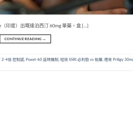
unrise（印度）出嘅達泊西汀 60mg 單藥，盒 […]
CONTINUE READING
→
LT 2-4倍 控制感
,
Poxet-60 延時機制
,
短效 SSRI 必利勁 vs 帕羅
,
禮來 Priligy 30