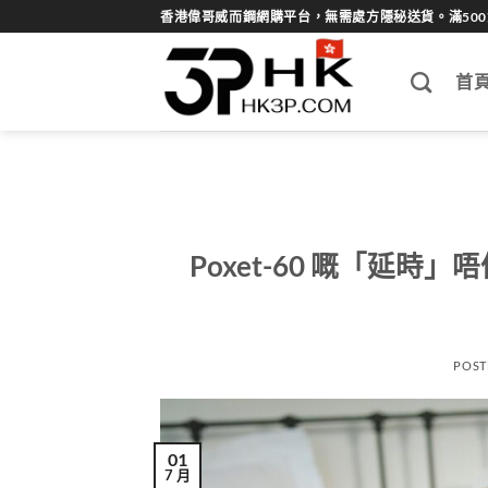
Skip
香港偉哥威而鋼網購平台，無需處方隱秘送貨。滿50
to
content
首
Poxet-60 嘅「延時」
POST
01
7 月