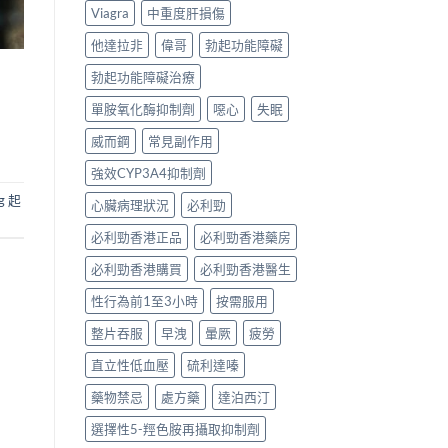
Viagra
中重度肝損傷
他達拉非
偉哥
勃起功能障礙
勃起功能障礙治療
單胺氧化酶抑制劑
噁心
失眠
威而鋼
常見副作用
強效CYP3A4抑制劑
mg 起
心臟病理狀況
必利勁
必利勁香港正品
必利勁香港藥房
必利勁香港購買
必利勁香港醫生
性行為前1至3小時
按需服用
整片吞服
早洩
暈厥
疲勞
直立性低血壓
硫利達嗪
藥物禁忌
處方藥
達泊西汀
選擇性5-羥色胺再攝取抑制劑