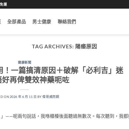
0免運
頁
全部產品
男士健康
聯絡我們
TAG ARCHIVES:
陽痿原因
健康新聞
用！一篇搞清原因＋破解「必利吉」迷
唔好再俾雙效神藥呃咗
ED ON
2026 年 6 月 11 日
BY
偉哥威而鋼
？」——呢兩句說話，我喺櫃檯後面聽過無數次。每次聽到，我都