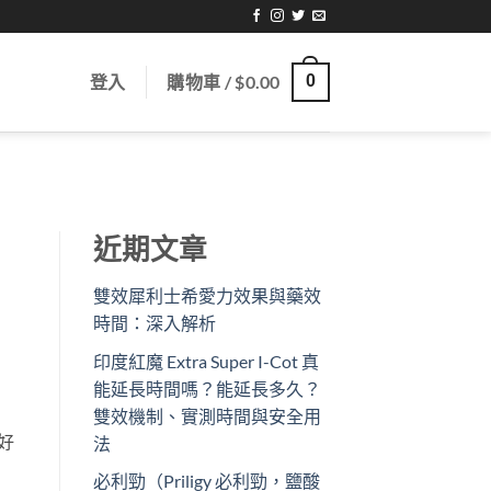
登入
購物車 /
$
0.00
0
近期文章
雙效犀利士希愛力效果與藥效
時間：深入解析
印度紅魔 Extra Super I-Cot 真
能延長時間嗎？能延長多久？
雙效機制、實測時間與安全用
好
法
必利勁（Priligy 必利勁，鹽酸