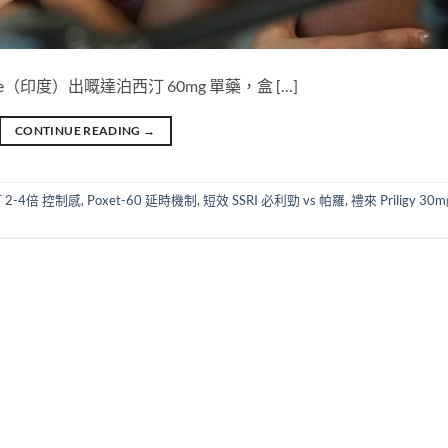
unrise（印度）出嘅達泊西汀 60mg 單藥，盒 […]
CONTINUE READING
→
LT 2-4倍 控制感
,
Poxet-60 延時機制
,
短效 SSRI 必利勁 vs 帕羅
,
禮來 Priligy 30