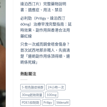
達泊西汀片）完整藥物說明
書：適應症、用法、禁忌
必利勁（Priligy，達泊西汀
60mg）治療早洩完整指南：延
時效果、副作用與香港合法用
藥紅線
只食一次威而鋼會唔會傷身？
首次試西地那非嘅人，先搞清
楚「邊啲副作用係頂得順、邊
啲係死線」
熱點關注
5-羥色胺症候群
24小時一次
30mg起始劑量
100mg
PDE5抑制劑
Priligy
Sildenafil