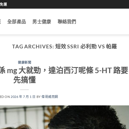
0免運
頁
全部產品
男士健康
聯絡我們
TAG ARCHIVES:
短效 SSRI 必利勁 VS 帕羅
健康新聞
唔係 mg 大就勁，達泊西汀呢條 5-HT 路要
先搞懂
ED ON
2026 年 7 月 1 日
BY
偉哥威而鋼