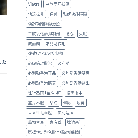
Viagra
中重度肝損傷
他達拉非
偉哥
勃起功能障礙
勃起功能障礙治療
單胺氧化酶抑制劑
噁心
失眠
威而鋼
常見副作用
強效CYP3A4抑制劑
mg 起
心臟病理狀況
必利勁
必利勁香港正品
必利勁香港藥房
必利勁香港購買
必利勁香港醫生
性行為前1至3小時
按需服用
整片吞服
早洩
暈厥
疲勞
直立性低血壓
硫利達嗪
藥物禁忌
處方藥
達泊西汀
選擇性5-羥色胺再攝取抑制劑