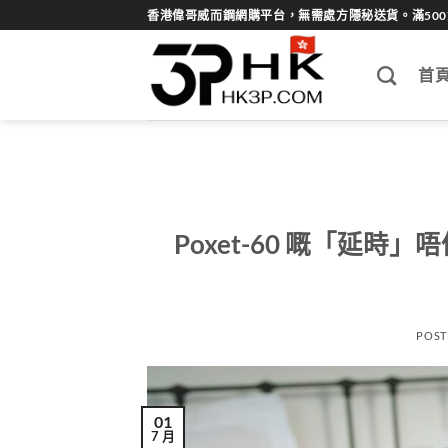
Skip
香港偉哥威而鋼網購平台，無需處方隱秘送貨。滿50
to
content
首
Poxet-60 嘅「延時」
POST
01
7 月