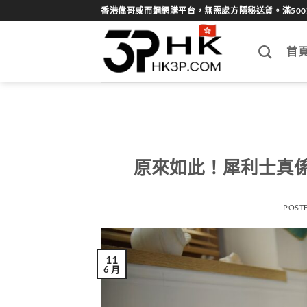
Skip
香港偉哥威而鋼網購平台，無需處方隱秘送貨。滿50
to
content
首
原來如此！犀利士真
POST
11
6 月