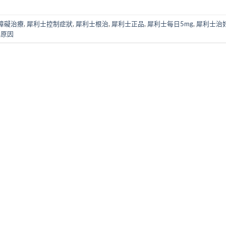
障礙治療
,
犀利士控制症狀
,
犀利士根治
,
犀利士正品
,
犀利士每日5mg
,
犀利士治
本原因