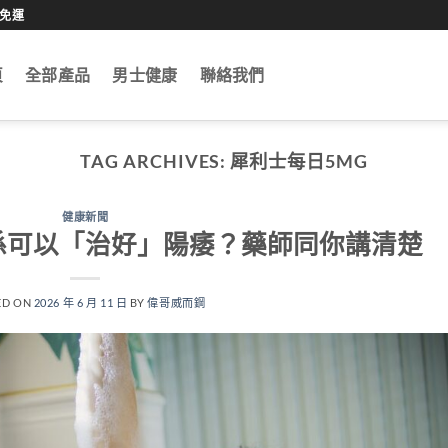
0免運
頁
全部產品
男士健康
聯絡我們
TAG ARCHIVES:
犀利士每日5MG
健康新聞
係可以「治好」陽痿？藥師同你講清楚
ED ON
2026 年 6 月 11 日
BY
偉哥威而鋼