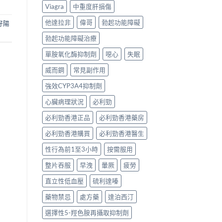
Viagra
中重度肝損傷
他達拉非
偉哥
勃起功能障礙
好陽
勃起功能障礙治療
單胺氧化酶抑制劑
噁心
失眠
威而鋼
常見副作用
強效CYP3A4抑制劑
心臟病理狀況
必利勁
必利勁香港正品
必利勁香港藥房
必利勁香港購買
必利勁香港醫生
性行為前1至3小時
按需服用
整片吞服
早洩
暈厥
疲勞
直立性低血壓
硫利達嗪
藥物禁忌
處方藥
達泊西汀
選擇性5-羥色胺再攝取抑制劑