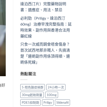
達泊西汀片）完整藥物說明
書：適應症、用法、禁忌
必利勁（Priligy，達泊西汀
60mg）治療早洩完整指南：延
時效果、副作用與香港合法用
藥紅線
只食一次威而鋼會唔會傷身？
首次試西地那非嘅人，先搞清
楚「邊啲副作用係頂得順、邊
啲係死線」
熱點關注
為好
5-羥色胺症候群
24小時一次
30mg起始劑量
100mg
PDE5抑制劑
Priligy
Sildenafil