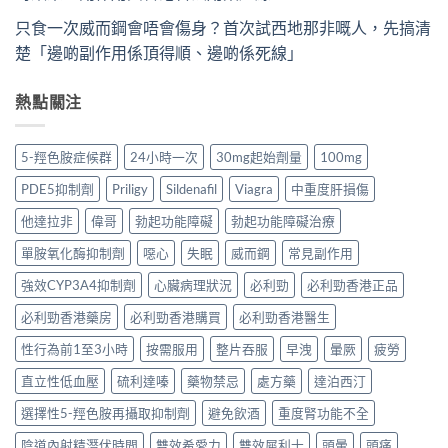
只食一次威而鋼會唔會傷身？首次試西地那非嘅人，先搞清
楚「邊啲副作用係頂得順、邊啲係死線」
熱點關注
5-羥色胺症候群
24小時一次
30mg起始劑量
100mg
PDE5抑制劑
Priligy
Sildenafil
Viagra
中重度肝損傷
他達拉非
偉哥
勃起功能障礙
勃起功能障礙治療
單胺氧化酶抑制劑
噁心
失眠
威而鋼
常見副作用
強效CYP3A4抑制劑
心臟病理狀況
必利勁
必利勁香港正品
必利勁香港藥房
必利勁香港購買
必利勁香港醫生
性行為前1至3小時
按需服用
整片吞服
早洩
暈厥
疲勞
直立性低血壓
硫利達嗪
藥物禁忌
處方藥
達泊西汀
選擇性5-羥色胺再攝取抑制劑
避免飲酒
重度腎功能不全
陰道內射精潛伏時間
雙效希愛力
雙效犀利士
頭暈
頭痛