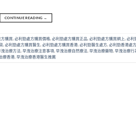
CONTINUE READING
→
處方購買
,
必利勁處方購買價格
,
必利勁處方購買正品
,
必利勁處方購買網上
,
必利
貨
,
必利勁處方購買醫生
,
必利勁處方購買香港
,
必利勁醫生處方
,
必利勁香港處
早洩治療方法
,
早洩治療注意事項
,
早洩治療自然療法
,
早洩治療藥物
,
早洩治療行
治療香港
,
早洩治療香港醫生推薦