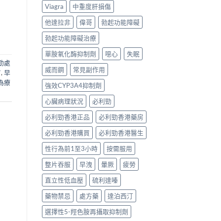
Viagra
中重度肝損傷
他達拉非
偉哥
勃起功能障礙
勃起功能障礙治療
單胺氧化酶抑制劑
噁心
失眠
勁處
威而鋼
常見副作用
方
,
早
為療
強效CYP3A4抑制劑
心臟病理狀況
必利勁
必利勁香港正品
必利勁香港藥房
必利勁香港購買
必利勁香港醫生
性行為前1至3小時
按需服用
整片吞服
早洩
暈厥
疲勞
直立性低血壓
硫利達嗪
藥物禁忌
處方藥
達泊西汀
選擇性5-羥色胺再攝取抑制劑