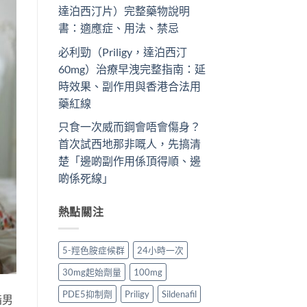
達泊西汀片）完整藥物說明
書：適應症、用法、禁忌
必利勁（Priligy，達泊西汀
60mg）治療早洩完整指南：延
時效果、副作用與香港合法用
藥紅線
只食一次威而鋼會唔會傷身？
首次試西地那非嘅人，先搞清
楚「邊啲副作用係頂得順、邊
啲係死線」
熱點關注
5-羥色胺症候群
24小時一次
30mg起始劑量
100mg
PDE5抑制劑
Priligy
Sildenafil
指男