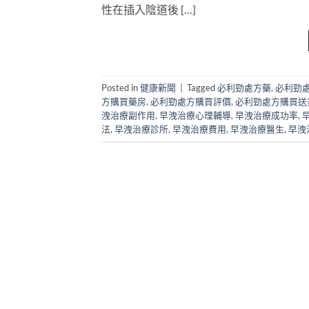
性在插入陰道後 […]
Posted in
健康新聞
|
Tagged
必利勁處方藥
,
必利勁
方購買藥房
,
必利勁處方購買評價
,
必利勁處方購買送
洩治療副作用
,
早洩治療心理輔導
,
早洩治療成功率
,
法
,
早洩治療診所
,
早洩治療費用
,
早洩治療醫生
,
早洩