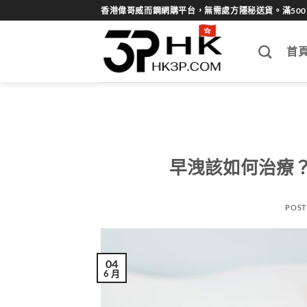
Skip
香港偉哥威而鋼網購平台，無需處方隱秘送貨。滿50
to
content
首
早洩該如何治療
POST
04
6 月