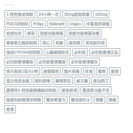
5-羥色胺症候群
24小時一次
30mg起始劑量
100mg
PDE5抑制劑
Priligy
Sildenafil
Viagra
中重度肝損傷
他達拉非
偉哥
勃起功能障礙
勃起功能障礙治療
單胺氧化酶抑制劑
噁心
失眠
威而鋼
常見副作用
強效CYP3A4抑制劑
心臟病理狀況
必利勁
必利勁香港正品
必利勁香港藥房
必利勁香港購買
必利勁香港醫生
性行為前1至3小時
按需服用
整片吞服
早洩
暈厥
疲勞
直立性低血壓
硫利達嗪
藥物禁忌
處方藥
達泊西汀
選擇性5-羥色胺再攝取抑制劑
避免飲酒
重度腎功能不全
陰道內射精潛伏時間
雙效希愛力
雙效犀利士
頭暈
頭痛
香港