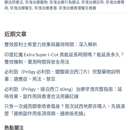
療自然療法
,
早洩治療藥物
,
早洩治療行為療法
,
早洩治療診所
,
早洩治療費
用
,
早洩治療醫生
,
早洩治療香港
,
早洩治療香港醫生推薦
近期文章
雙效犀利士希愛力效果與藥效時間：深入解析
印度紅魔 Extra Super I-Cot 真能延長時間嗎？能延長多久？
雙效機制、實測時間與安全用法
必利勁（Priligy 必利勁，鹽酸達泊西汀片）完整藥物說明
書：適應症、用法、禁忌
必利勁（Priligy，達泊西汀 60mg）治療早洩完整指南：延
時效果、副作用與香港合法用藥紅線
只食一次威而鋼會唔會傷身？首次試西地那非嘅人，先搞清
楚「邊啲副作用係頂得順、邊啲係死線」
熱點關注