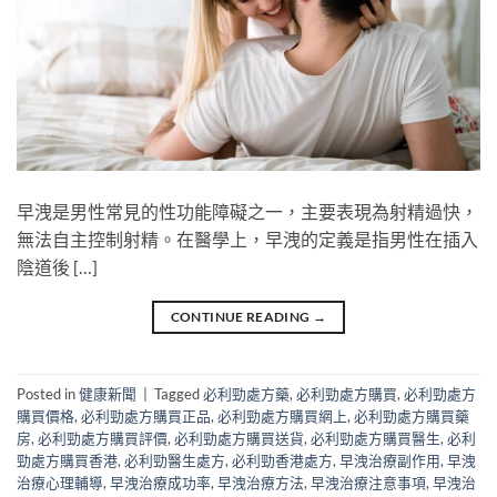
早洩是男性常見的性功能障礙之一，主要表現為射精過快，
無法自主控制射精。在醫學上，早洩的定義是指男性在插入
陰道後 […]
CONTINUE READING
→
Posted in
健康新聞
|
Tagged
必利勁處方藥
,
必利勁處方購買
,
必利勁處方
購買價格
,
必利勁處方購買正品
,
必利勁處方購買網上
,
必利勁處方購買藥
房
,
必利勁處方購買評價
,
必利勁處方購買送貨
,
必利勁處方購買醫生
,
必利
勁處方購買香港
,
必利勁醫生處方
,
必利勁香港處方
,
早洩治療副作用
,
早洩
治療心理輔導
,
早洩治療成功率
,
早洩治療方法
,
早洩治療注意事項
,
早洩治