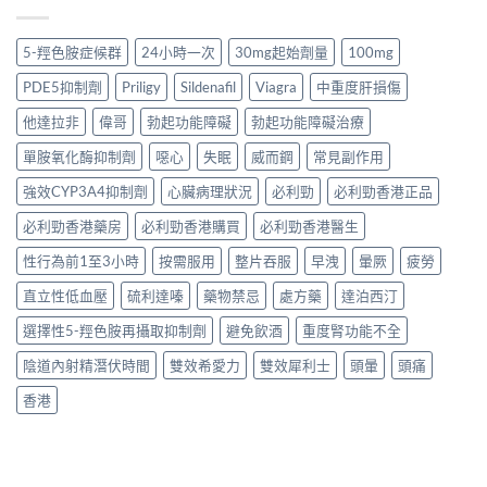
5-羥色胺症候群
24小時一次
30mg起始劑量
100mg
PDE5抑制劑
Priligy
Sildenafil
Viagra
中重度肝損傷
他達拉非
偉哥
勃起功能障礙
勃起功能障礙治療
單胺氧化酶抑制劑
噁心
失眠
威而鋼
常見副作用
強效CYP3A4抑制劑
心臟病理狀況
必利勁
必利勁香港正品
必利勁香港藥房
必利勁香港購買
必利勁香港醫生
性行為前1至3小時
按需服用
整片吞服
早洩
暈厥
疲勞
直立性低血壓
硫利達嗪
藥物禁忌
處方藥
達泊西汀
選擇性5-羥色胺再攝取抑制劑
避免飲酒
重度腎功能不全
陰道內射精潛伏時間
雙效希愛力
雙效犀利士
頭暈
頭痛
香港