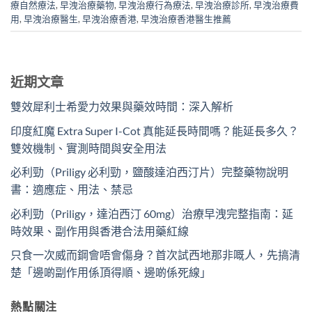
療自然療法
,
早洩治療藥物
,
早洩治療行為療法
,
早洩治療診所
,
早洩治療費
用
,
早洩治療醫生
,
早洩治療香港
,
早洩治療香港醫生推薦
近期文章
雙效犀利士希愛力效果與藥效時間：深入解析
印度紅魔 Extra Super I-Cot 真能延長時間嗎？能延長多久？
雙效機制、實測時間與安全用法
必利勁（Priligy 必利勁，鹽酸達泊西汀片）完整藥物說明
書：適應症、用法、禁忌
必利勁（Priligy，達泊西汀 60mg）治療早洩完整指南：延
時效果、副作用與香港合法用藥紅線
只食一次威而鋼會唔會傷身？首次試西地那非嘅人，先搞清
楚「邊啲副作用係頂得順、邊啲係死線」
熱點關注