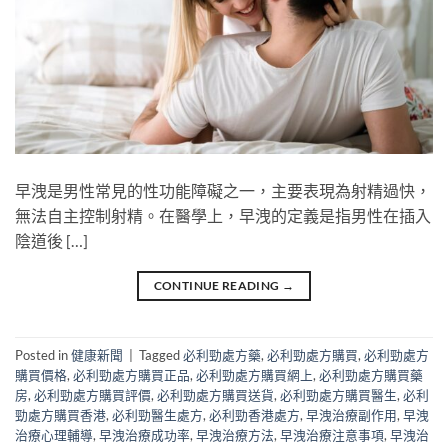
早洩是男性常見的性功能障礙之一，主要表現為射精過快，
無法自主控制射精。在醫學上，早洩的定義是指男性在插入
陰道後 […]
CONTINUE READING
→
Posted in
健康新聞
|
Tagged
必利勁處方藥
,
必利勁處方購買
,
必利勁處方
購買價格
,
必利勁處方購買正品
,
必利勁處方購買網上
,
必利勁處方購買藥
房
,
必利勁處方購買評價
,
必利勁處方購買送貨
,
必利勁處方購買醫生
,
必利
勁處方購買香港
,
必利勁醫生處方
,
必利勁香港處方
,
早洩治療副作用
,
早洩
治療心理輔導
,
早洩治療成功率
,
早洩治療方法
,
早洩治療注意事項
,
早洩治