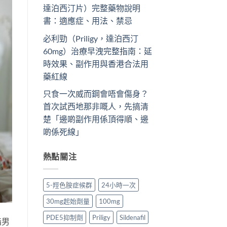
達泊西汀片）完整藥物說明
書：適應症、用法、禁忌
必利勁（Priligy，達泊西汀
60mg）治療早洩完整指南：延
時效果、副作用與香港合法用
藥紅線
只食一次威而鋼會唔會傷身？
首次試西地那非嘅人，先搞清
楚「邊啲副作用係頂得順、邊
啲係死線」
熱點關注
5-羥色胺症候群
24小時一次
30mg起始劑量
100mg
PDE5抑制劑
Priligy
Sildenafil
指男