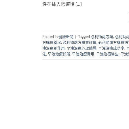
性在插入陰道後 […]
Posted in
健康新聞
|
Tagged
必利勁處方藥
,
必利勁
方購買藥房
,
必利勁處方購買評價
,
必利勁處方購買送
洩治療副作用
,
早洩治療心理輔導
,
早洩治療成功率
,
法
,
早洩治療診所
,
早洩治療費用
,
早洩治療醫生
,
早洩