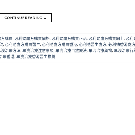
CONTINUE READING
→
處方購買
,
必利勁處方購買價格
,
必利勁處方購買正品
,
必利勁處方購買網上
,
必利
貨
,
必利勁處方購買醫生
,
必利勁處方購買香港
,
必利勁醫生處方
,
必利勁香港處
早洩治療方法
,
早洩治療注意事項
,
早洩治療自然療法
,
早洩治療藥物
,
早洩治療行
治療香港
,
早洩治療香港醫生推薦