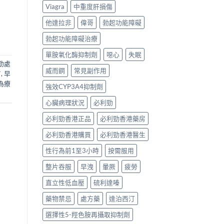
Viagra
中重度肝損傷
他達拉非
偉哥
勃起功能障礙
勃起功能障礙治療
單胺氧化酶抑制劑
噁心
失眠
勁處
威而鋼
常見副作用
方
,
早
為療
強效CYP3A4抑制劑
心臟病理狀況
必利勁
必利勁香港正品
必利勁香港藥房
必利勁香港購買
必利勁香港醫生
性行為前1至3小時
按需服用
整片吞服
早洩
暈厥
疲勞
直立性低血壓
硫利達嗪
藥物禁忌
處方藥
達泊西汀
選擇性5-羥色胺再攝取抑制劑