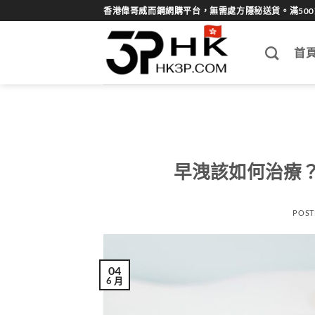
Skip
香港偉哥威而鋼網購平台，無需處方隱秘送貨。滿50
to
content
首
早洩該如何治療
POST
04
6 月