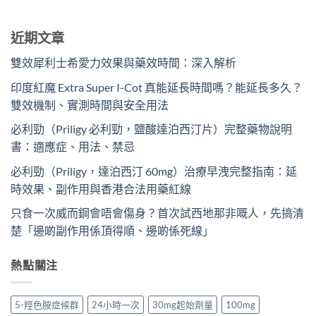
近期文章
雙效犀利士希愛力效果與藥效時間：深入解析
印度紅魔 Extra Super I-Cot 真能延長時間嗎？能延長多久？
雙效機制、實測時間與安全用法
必利勁（Priligy 必利勁，鹽酸達泊西汀片）完整藥物說明
書：適應症、用法、禁忌
必利勁（Priligy，達泊西汀 60mg）治療早洩完整指南：延
時效果、副作用與香港合法用藥紅線
只食一次威而鋼會唔會傷身？首次試西地那非嘅人，先搞清
楚「邊啲副作用係頂得順、邊啲係死線」
熱點關注
5-羥色胺症候群
24小時一次
30mg起始劑量
100mg