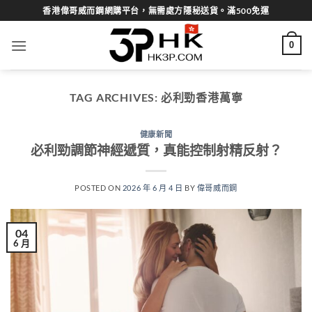
Skip
香港偉哥威而鋼網購平台，無需處方隱秘送貨。滿500免運
to
content
0
TAG ARCHIVES:
必利勁香港萬寧
健康新聞
必利勁調節神經遞質，真能控制射精反射？
POSTED ON
2026 年 6 月 4 日
BY
偉哥威而鋼
04
6 月