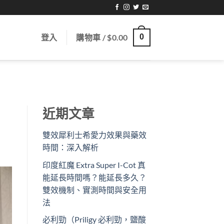
登入
購物車 /
$
0.00
0
近期文章
雙效犀利士希愛力效果與藥效
時間：深入解析
印度紅魔 Extra Super I-Cot 真
能延長時間嗎？能延長多久？
雙效機制、實測時間與安全用
法
必利勁（Priligy 必利勁，鹽酸