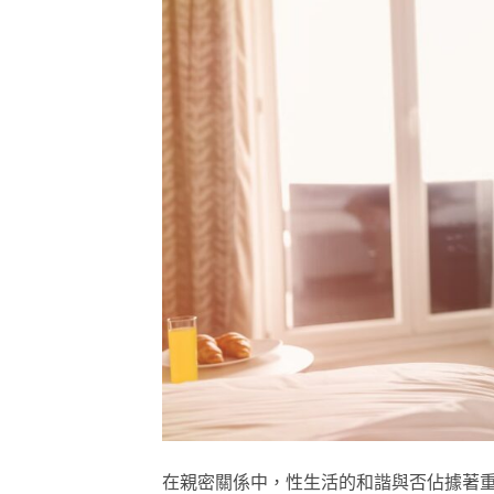
在親密關係中，性生活的和諧與否佔據著