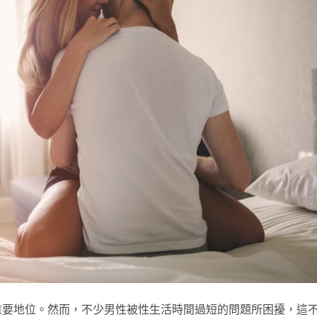
重要地位。然而，不少男性被性生活時間過短的問題所困擾，這