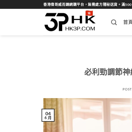
Skip
香港偉哥威而鋼網購平台，無需處方隱秘送貨。滿50
to
content
首
必利勁調節神
POST
04
6 月