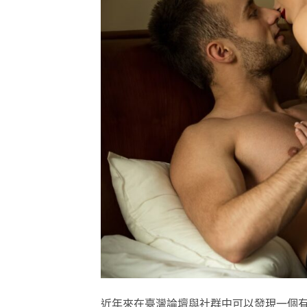
近年來在臺灣論壇與社群中可以發現一個