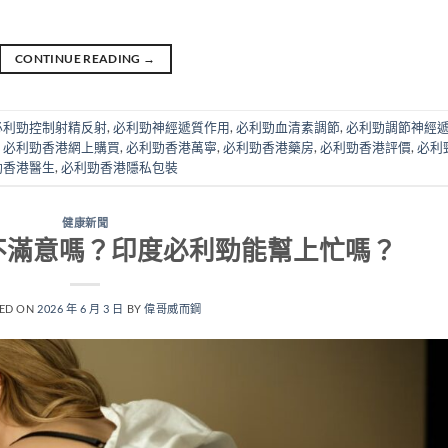
CONTINUE READING
→
必利勁控制射精反射
,
必利勁神經遞質作用
,
必利勁血清素調節
,
必利勁調節神經
,
必利勁香港網上購買
,
必利勁香港萬寧
,
必利勁香港藥房
,
必利勁香港評價
,
必利
勁香港醫生
,
必利勁香港隱私包裝
健康新聞
不滿意嗎？印度必利勁能幫上忙嗎？
ED ON
2026 年 6 月 3 日
BY
偉哥威而鋼