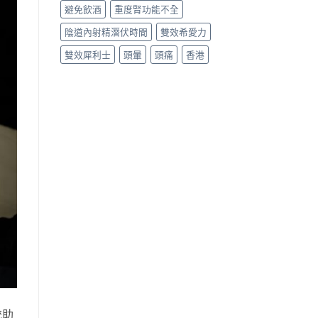
避免飲酒
重度腎功能不全
陰道內射精潛伏時間
雙效希愛力
雙效犀利士
頭暈
頭痛
香港
統助