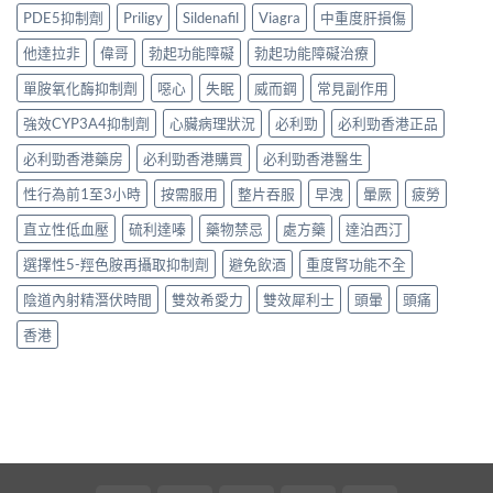
PDE5抑制劑
Priligy
Sildenafil
Viagra
中重度肝損傷
他達拉非
偉哥
勃起功能障礙
勃起功能障礙治療
單胺氧化酶抑制劑
噁心
失眠
威而鋼
常見副作用
強效CYP3A4抑制劑
心臟病理狀況
必利勁
必利勁香港正品
必利勁香港藥房
必利勁香港購買
必利勁香港醫生
性行為前1至3小時
按需服用
整片吞服
早洩
暈厥
疲勞
直立性低血壓
硫利達嗪
藥物禁忌
處方藥
達泊西汀
選擇性5-羥色胺再攝取抑制劑
避免飲酒
重度腎功能不全
陰道內射精潛伏時間
雙效希愛力
雙效犀利士
頭暈
頭痛
香港