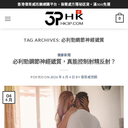
Skip
香港偉哥威而鋼網購平台，無需處方隱秘送貨。滿500免運
to
content
0
TAG ARCHIVES:
必利勁調節神經遞質
健康新聞
必利勁調節神經遞質，真能控制射精反射？
POSTED ON
2026 年 6 月 4 日
BY
偉哥威而鋼
04
6 月