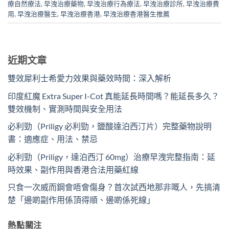
療自然療法
,
早洩治療藥物
,
早洩治療行為療法
,
早洩治療診所
,
早洩治療費
用
,
早洩治療醫生
,
早洩治療香港
,
早洩治療香港醫生推薦
近期文章
雙效犀利士希愛力效果與藥效時間：深入解析
印度紅魔 Extra Super I-Cot 真能延長時間嗎？能延長多久？
雙效機制、實測時間與安全用法
必利勁（Priligy 必利勁，鹽酸達泊西汀片）完整藥物說明
書：適應症、用法、禁忌
必利勁（Priligy，達泊西汀 60mg）治療早洩完整指南：延
時效果、副作用與香港合法用藥紅線
只食一次威而鋼會唔會傷身？首次試西地那非嘅人，先搞清
楚「邊啲副作用係頂得順、邊啲係死線」
熱點關注