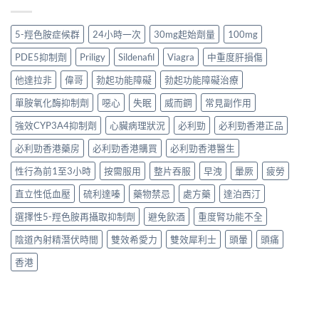
5-羥色胺症候群
24小時一次
30mg起始劑量
100mg
PDE5抑制劑
Priligy
Sildenafil
Viagra
中重度肝損傷
他達拉非
偉哥
勃起功能障礙
勃起功能障礙治療
單胺氧化酶抑制劑
噁心
失眠
威而鋼
常見副作用
強效CYP3A4抑制劑
心臟病理狀況
必利勁
必利勁香港正品
必利勁香港藥房
必利勁香港購買
必利勁香港醫生
性行為前1至3小時
按需服用
整片吞服
早洩
暈厥
疲勞
直立性低血壓
硫利達嗪
藥物禁忌
處方藥
達泊西汀
選擇性5-羥色胺再攝取抑制劑
避免飲酒
重度腎功能不全
陰道內射精潛伏時間
雙效希愛力
雙效犀利士
頭暈
頭痛
香港