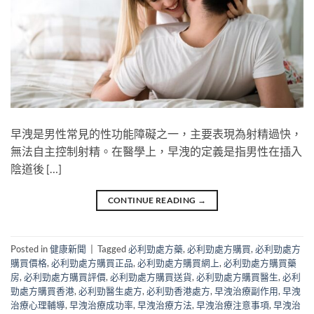
早洩是男性常見的性功能障礙之一，主要表現為射精過快，
無法自主控制射精。在醫學上，早洩的定義是指男性在插入
陰道後 […]
CONTINUE READING
→
Posted in
健康新聞
|
Tagged
必利勁處方藥
,
必利勁處方購買
,
必利勁處方
購買價格
,
必利勁處方購買正品
,
必利勁處方購買網上
,
必利勁處方購買藥
房
,
必利勁處方購買評價
,
必利勁處方購買送貨
,
必利勁處方購買醫生
,
必利
勁處方購買香港
,
必利勁醫生處方
,
必利勁香港處方
,
早洩治療副作用
,
早洩
治療心理輔導
,
早洩治療成功率
,
早洩治療方法
,
早洩治療注意事項
,
早洩治