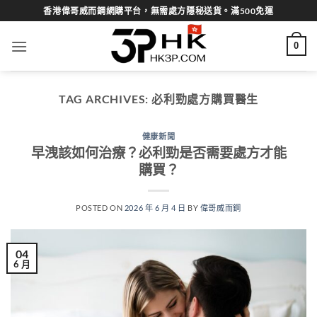
Skip
香港偉哥威而鋼網購平台，無需處方隱秘送貨。滿500免運
to
content
0
TAG ARCHIVES:
必利勁處方購買醫生
健康新聞
早洩該如何治療？必利勁是否需要處方才能
購買？
POSTED ON
2026 年 6 月 4 日
BY
偉哥威而鋼
04
6 月