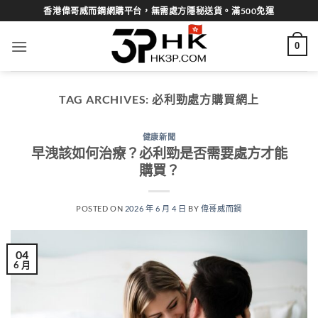
Skip
香港偉哥威而鋼網購平台，無需處方隱秘送貨。滿500免運
to
content
0
TAG ARCHIVES:
必利勁處方購買網上
健康新聞
早洩該如何治療？必利勁是否需要處方才能
購買？
POSTED ON
2026 年 6 月 4 日
BY
偉哥威而鋼
04
6 月