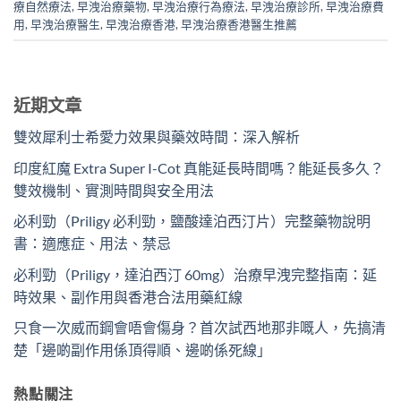
療自然療法
,
早洩治療藥物
,
早洩治療行為療法
,
早洩治療診所
,
早洩治療費
用
,
早洩治療醫生
,
早洩治療香港
,
早洩治療香港醫生推薦
近期文章
雙效犀利士希愛力效果與藥效時間：深入解析
印度紅魔 Extra Super I-Cot 真能延長時間嗎？能延長多久？
雙效機制、實測時間與安全用法
必利勁（Priligy 必利勁，鹽酸達泊西汀片）完整藥物說明
書：適應症、用法、禁忌
必利勁（Priligy，達泊西汀 60mg）治療早洩完整指南：延
時效果、副作用與香港合法用藥紅線
只食一次威而鋼會唔會傷身？首次試西地那非嘅人，先搞清
楚「邊啲副作用係頂得順、邊啲係死線」
熱點關注