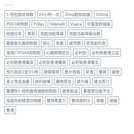
5-羥色胺症候群
24小時一次
30mg起始劑量
100mg
PDE5抑制劑
Priligy
Sildenafil
Viagra
中重度肝損傷
他達拉非
偉哥
勃起功能障礙
勃起功能障礙治療
單胺氧化酶抑制劑
噁心
失眠
威而鋼
常見副作用
強效CYP3A4抑制劑
心臟病理狀況
必利勁
必利勁香港正品
必利勁香港藥房
必利勁香港購買
必利勁香港醫生
性行為前1至3小時
按需服用
整片吞服
早洩
暈厥
疲勞
直立性低血壓
硫利達嗪
藥物禁忌
處方藥
達泊西汀
選擇性5-羥色胺再攝取抑制劑
避免飲酒
重度腎功能不全
陰道內射精潛伏時間
雙效希愛力
雙效犀利士
頭暈
頭痛
香港