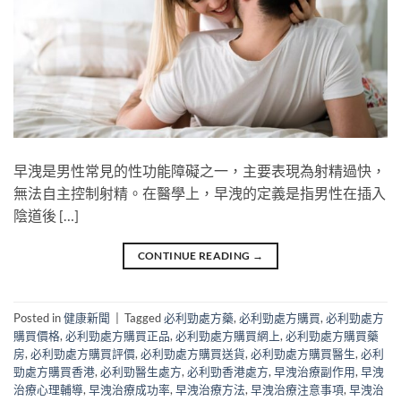
早洩是男性常見的性功能障礙之一，主要表現為射精過快，
無法自主控制射精。在醫學上，早洩的定義是指男性在插入
陰道後 […]
CONTINUE READING
→
Posted in
健康新聞
|
Tagged
必利勁處方藥
,
必利勁處方購買
,
必利勁處方
購買價格
,
必利勁處方購買正品
,
必利勁處方購買網上
,
必利勁處方購買藥
房
,
必利勁處方購買評價
,
必利勁處方購買送貨
,
必利勁處方購買醫生
,
必利
勁處方購買香港
,
必利勁醫生處方
,
必利勁香港處方
,
早洩治療副作用
,
早洩
治療心理輔導
,
早洩治療成功率
,
早洩治療方法
,
早洩治療注意事項
,
早洩治