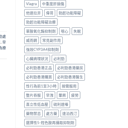
Viagra
中重度肝損傷
他達拉非
偉哥
勃起功能障礙
勃起功能障礙治療
單胺氧化酶抑制劑
噁心
失眠
勁處
威而鋼
常見副作用
方
,
早
為療
強效CYP3A4抑制劑
心臟病理狀況
必利勁
必利勁香港正品
必利勁香港藥房
必利勁香港購買
必利勁香港醫生
性行為前1至3小時
按需服用
整片吞服
早洩
暈厥
疲勞
直立性低血壓
硫利達嗪
藥物禁忌
處方藥
達泊西汀
選擇性5-羥色胺再攝取抑制劑