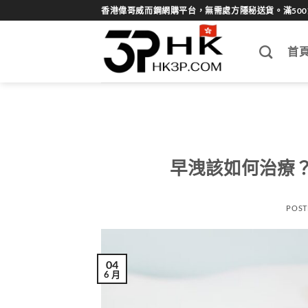
Skip
香港偉哥威而鋼網購平台，無需處方隱秘送貨。滿50
to
content
首
早洩該如何治療
POST
04
6 月