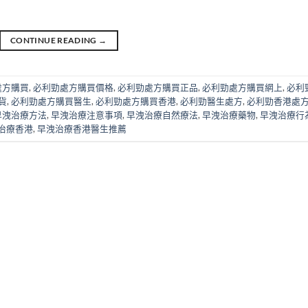
CONTINUE READING
→
處方購買
,
必利勁處方購買價格
,
必利勁處方購買正品
,
必利勁處方購買網上
,
必利
貨
,
必利勁處方購買醫生
,
必利勁處方購買香港
,
必利勁醫生處方
,
必利勁香港處
早洩治療方法
,
早洩治療注意事項
,
早洩治療自然療法
,
早洩治療藥物
,
早洩治療行
治療香港
,
早洩治療香港醫生推薦