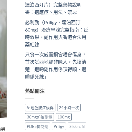
達泊西汀片）完整藥物說明
書：適應症、用法、禁忌
必利勁（Priligy，達泊西汀
60mg）治療早洩完整指南：延
時效果、副作用與香港合法用
藥紅線
只食一次威而鋼會唔會傷身？
首次試西地那非嘅人，先搞清
楚「邊啲副作用係頂得順、邊
啲係死線」
熱點關注
5-羥色胺症候群
24小時一次
30mg起始劑量
100mg
PDE5抑制劑
Priligy
Sildenafil
指男