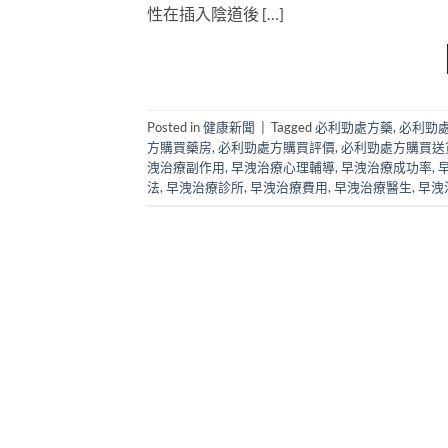
性在插入陰道後 […]
Posted in
健康新聞
|
Tagged
必利勁處方藥
,
必利勁
方購買藥房
,
必利勁處方購買評價
,
必利勁處方購買送
洩治療副作用
,
早洩治療心理輔導
,
早洩治療成功率
,
法
,
早洩治療診所
,
早洩治療費用
,
早洩治療醫生
,
早洩