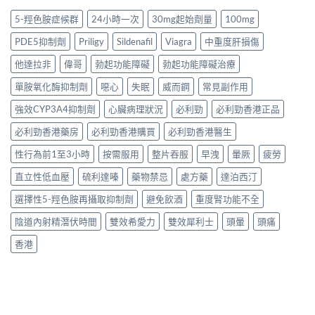
5-羥色胺症候群
24小時一次
30mg起始劑量
100mg
PDE5抑制劑
Priligy
Sildenafil
Viagra
中重度肝損傷
他達拉非
偉哥
勃起功能障礙
勃起功能障礙治療
單胺氧化酶抑制劑
噁心
失眠
威而鋼
常見副作用
強效CYP3A4抑制劑
心臟病理狀況
必利勁
必利勁香港正品
必利勁香港藥房
必利勁香港購買
必利勁香港醫生
性行為前1至3小時
按需服用
整片吞服
早洩
暈厥
疲勞
直立性低血壓
硫利達嗪
藥物禁忌
處方藥
達泊西汀
選擇性5-羥色胺再攝取抑制劑
避免飲酒
重度腎功能不全
陰道內射精潛伏時間
雙效希愛力
雙效犀利士
頭暈
頭痛
香港