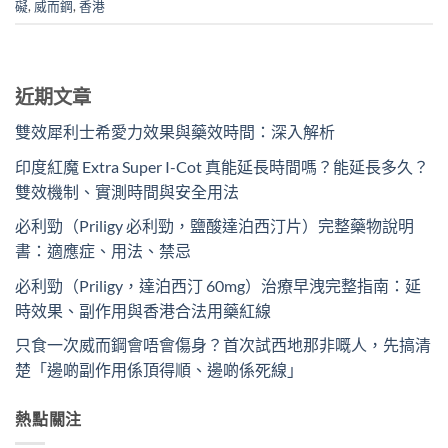
礙
,
威而鋼
,
香港
近期文章
雙效犀利士希愛力效果與藥效時間：深入解析
印度紅魔 Extra Super I-Cot 真能延長時間嗎？能延長多久？
雙效機制、實測時間與安全用法
必利勁（Priligy 必利勁，鹽酸達泊西汀片）完整藥物說明
書：適應症、用法、禁忌
必利勁（Priligy，達泊西汀 60mg）治療早洩完整指南：延
時效果、副作用與香港合法用藥紅線
只食一次威而鋼會唔會傷身？首次試西地那非嘅人，先搞清
楚「邊啲副作用係頂得順、邊啲係死線」
熱點關注