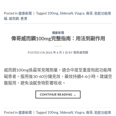
Posted in
健康新聞
|
Tagged
100mg
,
Sildenafil
,
Viagra
,
偉哥
,
勃起功能障
礙
,
威而鋼
,
香港
健康新聞
偉哥威而鋼100mg完整指南：用法到副作用
POSTED ON
2026 年 6 月 5 日
BY
偉哥威而鋼
威而鋼100mg係最常見嘅劑量，適合中度至重度勃起功能障
礙患者。服用後30-60分鐘見效，藥效持續4-6小時。建議空
腹服用，避免油膩食物影響吸收。
CONTINUE READING
→
Posted in
健康新聞
|
Tagged
100mg
,
Sildenafil
,
Viagra
,
偉哥
,
勃起功能障