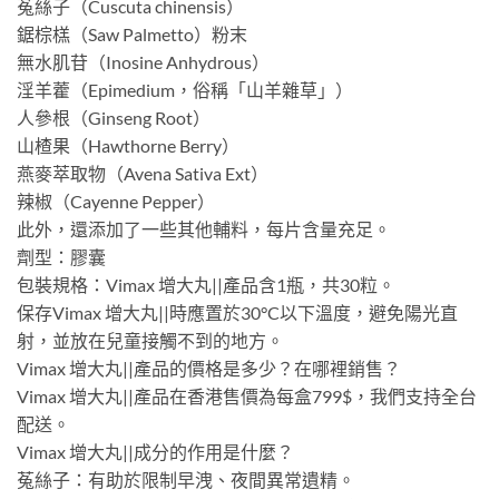
菟絲子（Cuscuta chinensis）
鋸棕榚（Saw Palmetto）粉末
無水肌苷（Inosine Anhydrous）
淫羊藿（Epimedium，俗稱「山羊雜草」）
人參根（Ginseng Root）
山楂果（Hawthorne Berry）
燕麥萃取物（Avena Sativa Ext）
辣椒（Cayenne Pepper）
此外，還添加了一些其他輔料，每片含量充足。
劑型：膠囊
包裝規格：Vimax 增大丸||產品含1瓶，共30粒。
保存Vimax 增大丸||時應置於30°C以下溫度，避免陽光直
射，並放在兒童接觸不到的地方。
Vimax 增大丸||產品的價格是多少？在哪裡銷售？
Vimax 增大丸||產品在香港售價為每盒799$，我們支持全台
配送。
Vimax 增大丸||成分的作用是什麼？
菟絲子：有助於限制早洩、夜間異常遺精。