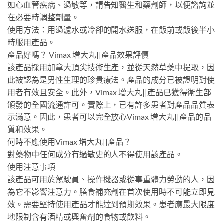
如心血管疾病、過敏等，請告知醫生和藥劑師，以便諮詢並
在必要時調整劑量。
使用方法：用過濾水或冷卻的開水送服，在飯前或飯後半小
時服用產品。
產品好嗎？ Vimax 增大丸||產品效果評價
該產品採用加拿大頂尖技術生產，並從天然草藥中提取，因
此被認為是男性生理的珍貴療法。產品的成分已被證明對使
用者有效且安全。此外，Vimax 增大丸||產品已獲得衛生部
頒發的全國流通許可。實際上，已有許多患者對產品品質表
示滿意。因此，患者可以完全放心Vimax 增大丸||產品的品
質和效果。
何時不應使用Vimax 增大丸||產品？
對藥物中任何成分有過敏史的人不得使用該產品。
使用注意事項
該產品可用於駕駛員、操作機器或從事重體力勞動的人，因
為它不影響注意力。膳食補充劑在首次使用時不可能立即見
效。需要堅持使用產品才能達到預期效果。患者應最大限度
地限制含有酒精或興奮劑的食物或飲料。