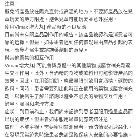
注意：
避免將產品放在陽光直射或高溫的地方。不要將產品放在兒
童玩耍的地方附近，避免兒童可能玩耍並意外服用。
使用Vimax 增大丸||產品時的不良反應
目前尚未有關產品副作用的報告。該產品被認為是消費者可
靠的選擇。但是，如果患者遇到任何懷疑是由產品引起的表
現，應參考醫生或諮詢藥劑師的意見。
與其他藥物的相互作用
Vimax 增大丸||可能會與身體中的其他藥物或膳食補充劑產
生交互作用。此外，含酒精的食物或飲料也可能影響產品的
效果。因此，在用藥期間，應盡量限制飲用含酒精、碳酸的
飲料。同時，患者需要列出此時正在使用的藥物或膳食補充
劑，以便醫生了解並諮詢以避免不必要的藥物交互作用。
過量、漏服和處理方法
症狀：到目前為止，我們尚未記錄到患者因服用過量產品而
出現的症狀。但患者如果服用過量仍應密切注意。
處理：不能主觀，需要密切監測患者，預防情況迅速惡化。
在發現異常跡象時送患者急診是確保病人安全的必要措施。