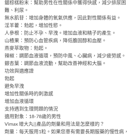
鋸棕榚粉末：幫助男性在性關係中獲得快感，減少排尿困
難、利尿。
無水肌苷：增加身體的氧氣供應，因此對性關係有益。
淫羊藿：勃起，增加性慾。
人參根：防止不孕、早洩。增加血液和精子的產生。
山楂果：預防心血管疾病，降低膽固醇和血壓。
燕麥萃取物：勃起。
辣椒：調節血液循環，預防中風、心臟病，減少疲勞感。
銀杏葉：調節血液流動，幫助改善神經和大腦。
功效與適應證
勃起
避免早洩
增加性關係時的刺激感
增加血液循環
支持遇到生理問題的情況
適用對象：18-78歲的男性
Vimax 增大丸||產品的劑量和用法是怎麼樣的？
劑量：每天服用1粒。如果您患有需要長期服藥的慢性病，​​