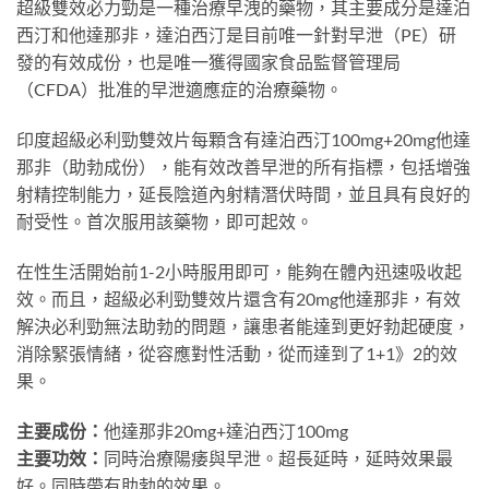
超級雙效必力勁是一種治療早洩的藥物，其主要成分是達泊
西汀和他達那非，達泊西汀是目前唯一針對早泄（PE）研
發的有效成份，也是唯一獲得國家食品監督管理局
（CFDA）批准的早泄適應症的治療藥物。
印度超級必利勁雙效片每顆含有達泊西汀100mg+20mg他達
那非（助勃成份），能有效改善早泄的所有指標，包括增強
射精控制能力，延長陰道內射精潛伏時間，並且具有良好的
耐受性。首次服用該藥物，即可起效。
在性生活開始前1-2小時服用即可，能夠在體內迅速吸收起
效。而且，超級必利勁雙效片還含有20mg他達那非，有效
解決必利勁無法助勃的問題，讓患者能達到更好勃起硬度，
消除緊張情緒，從容應對性活動，從而達到了1+1》2的效
果。
主要成份：
他達那非20mg+達泊西汀100mg
主要功效：
同時治療陽痿與早泄。超長延時，延時效果最
好。同時帶有助勃的效果。