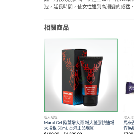
洩，延長時間，使女性達到高潮變的威猛
相關商品
增大增粗
增大增
ndy|悍馬紅糖|精力糖|
Maral Gel 陰莖增大膏 增大凝膠快速增
馬來西
馬糖|一粒管三天|香
大增粗 50mL 香港正品現貨
悍馬
Price
$
699.00
–
$
1,299.00
$
799