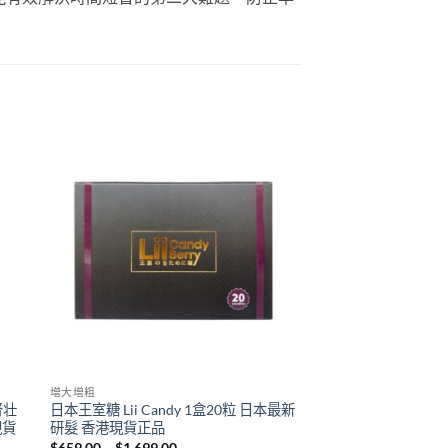
增大增粗
肾壮
日本王室糖 Lii Candy 1盒20粒 日本最新
現貨
研髮 香港現貨正品
Price
$
659.00
–
$
1,699.00