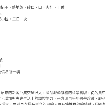
枸杞子、熟地黃、砂仁、山、肉桂、丁香
g
次3粒，三日一次
號
司
廳信息所一樓
介紹來的新客戶成交量很大，産品經過嚴格的科學實驗，從名貴
質，增加對夫妻生活上的調控能力，秘方源自千年醫學珍藏，經
長增大，達到再次增長髮育的目的。具有快速見效的特點，因而