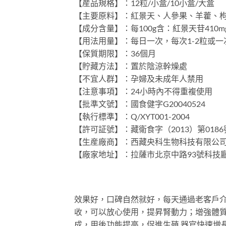
【産品規格】：12粒/小盒/10小盒/大盒
【主要原料】：紅景天、人參果、羊藿、
【成分含量】：每100g含：紅景天苷410m
【用法用量】：每日一次，每次1-2粒或一
【保質期限】：36個月
【貯藏方法】：置於陰涼幹燥處
【不宜人群】：孕婦及未成年人禁用
【注意事項】：24小時內不得重複使用
【批準文號】：國食健字G20040524
【執行標準】：Q/XYT001-2004
【許可証號】：藏衛食字（2013）第0186
【生産廠商】：西藏央科生物科技有限公
【廠家地址】：拉薩市北京中路93號科技
效果好，口碑自然就好，每天通過老客戶
收，可以放心使用，提昇腎動力；增強體
成，用後功能提高，促進生殖 器官快速增