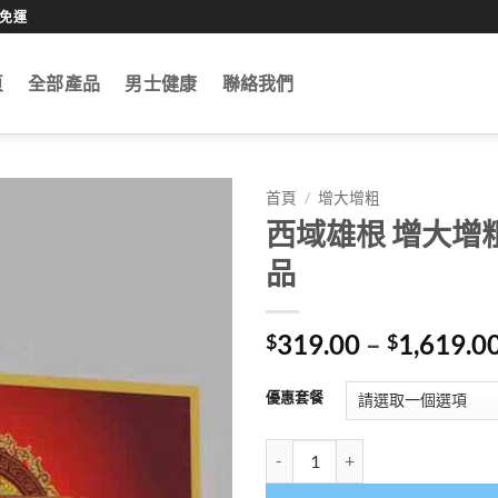
0免運
頁
全部產品
男士健康
聯絡我們
首頁
/
增大增粗
西域雄根 增大增
品
319.00
–
1,619.0
$
$
優惠套餐
西域雄根 增大增粗 提高性能力 香