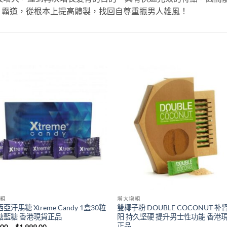
、霸道，從根本上提高體製，找回自尊重振男人雄風！
粗
增大增粗
亞汗馬糖 Xtreme Candy 1盒30粒
雙椰子粉 DOUBLE COCONUT 补
糖藍糖 香港現貨正品
阳 持久坚硬 提升男士性功能 香港
正品
Price
.00
–
$
1,999.00