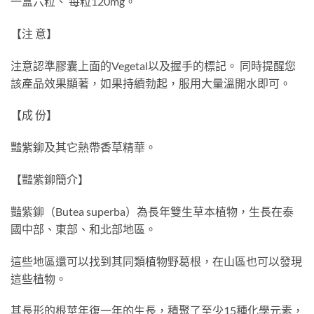
一盒六粒、 每粒120mg。
【注 意】
注意認準膠囊上面的Vegetal以及握手的標記。 同時提醒您
該產品效果顯著，如果持續勃起，服用大量溫開水即可。
【成 份】
豔紫鉚及其它熱帶香草精華。
【豔紫鉚簡介】
豔紫鉚（Butea superba）為長年雙生草本植物，生長在泰
國中部、東部、和北部地區。
這些地區還可以找到其同類植物野葛根，在山區也可以發現
這些植物。
其長形的根莖年復一年的生長，積聚了至少15種化學元素，