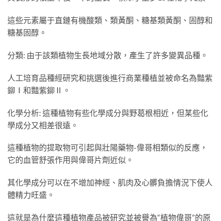
這些元素屬于直鏈有機酸類、類黃酮、糖基類黃酮、固醇和
糖基固醇。
分類: 由于該類植物生長地域分散，產生了許多變異品種。
人工培育品種經研究和挑選後進行商業種植並被命名為豔紫
鉚Ⅰ和豔紫鉚Ⅱ。
化學分析: 這種植物有些化學成分與野葛根相近，但某些化
學成分又相差很遠。
這種植物的提取物可引起與壯陽藥物-偉哥相類似的反應，
它的血管舒張作用與偉哥片劑近似。
其化學成分可以在不增加神經、肌肉及心髒負擔情況下使人
體精力旺盛。
這就是為什麼這種植物產品被研究並被譽為“植物偉哥”的原