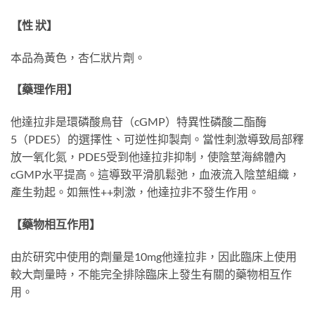
【性 狀】
本品為黃色，杏仁狀片劑。
【藥理作用】
他達拉非是環磷酸鳥苷（cGMP）特異性磷酸二酯酶
5（PDE5）的選擇性、可逆性抑製劑。當性刺激導致局部釋
放一氧化氮，PDE5受到他達拉非抑制，使陰莖海綿體內
cGMP水平提高。這導致平滑肌鬆弛，血液流入陰莖組織，
產生勃起。如無性++刺激，他達拉非不發生作用。
【藥物相互作用】
由於研究中使用的劑量是10mg他達拉非，因此臨床上使用
較大劑量時，不能完全排除臨床上發生有關的藥物相互作
用。