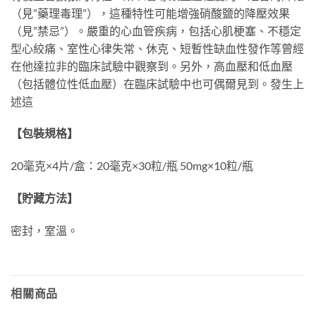
（見”藥理毒理”），這種特性可能增強硝酸鹽的降壓效果
（見”禁忌”）。嚴重的心血管疾病，包括心肌梗塞、不穩定
型心絞痛、室性心律失常、休克、短暫性缺血性發作等曾經
在他達拉非的臨床試驗中觀察到。另外，高血壓和低血壓
（包括體位性低血壓）在臨床試驗中也可偶爾見到。發生上
述這
【包裝規格】
20毫克×4片/盒：20毫克×30粒/瓶 50mg×10粒/瓶
【貯藏方法】
密封，室溫。
相關商品