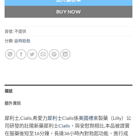
BUY NOW
貨號:
不提供
分類:
延時助勃
描述
額外資訊
犀利士,Cialis,希愛力
犀利士
Cialis係
美國禮來
製藥（Lilly）公
司研發的壯陽新藥犀利士
Cialis
，與安慰劑相比,本品被證實
在服藥後短至16分鐘，長達36小時內對勃起功能、進行成