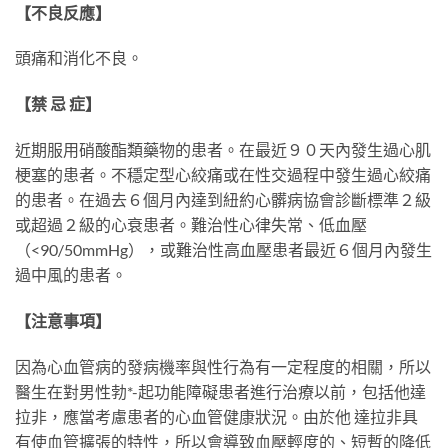
【不良反應】
頭痛和消化不良。
【禁 忌 症】
近期服用硝酸酯類藥物的患者。在最近９０天內發生過心肌
梗塞的患者。不穩定型心絞痛或在性交過程中發生過心絞痛
的患者。在過去６個月內達到紐約心髒病協會診斷標準２級
或超過２級的心衰患者。難治性心律失常、低血壓
（<90/50mmHg），或難治性高血壓患者最近６個月內發生
過中風的患者。
【注意事項】
因為心血管病的發病機率與性行為有一定程度的相關，所以
醫生在對男性勃*-起功能障礙患者進行治療以前，包括他達
拉非，應當考慮患者的心血管健康狀況。由於他 達拉非具
有使血管擴張的特性，所以會導致血壓輕度的、短暫的降低