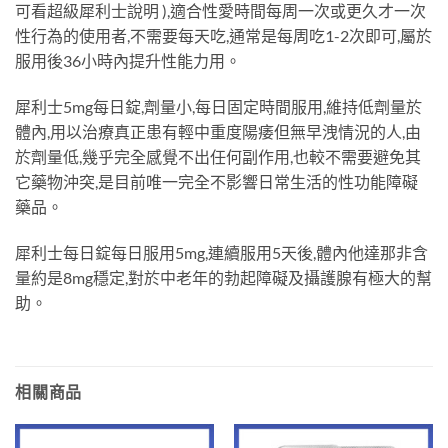
可看超級犀利士說明 ),適合性愛時間每周一次或更久才一次
性行為的使用者,不需要每天吃,通常是每周吃1-2次即可,屬於
服用後36小時內提升性能力用。
犀利士5mg每日錠,劑量小,每日固定時間服用,維持低劑量於
體內,用以治療真正患有輕中重度陽痿但無早洩情況的人,由
於劑量低,幾乎完全感覺不出任何副作用,也較不需要避免其
它藥物沖突,是目前唯一完全不影響日常生活的性功能障礙
藥品。
犀利士每日錠每日服用5mg,連續服用5天後,體內他達那非含
量約是8mg穩定,對於中老年的勃起障礙及攝護腺有極大的幫
助。
相關商品