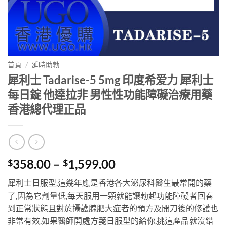
首頁
/
延時助勃
犀利士 Tadarise-5 5mg 印度希爱力 犀利士
每日錠 他達拉非 男性性功能障礙治療用藥
香港總代理正品
Price
358.00
–
1,599.00
$
$
range:
犀利士日服型,這幾年應是香港各大泌尿科醫生最常開的藥
$358.00
了,因為它劑量低,每天服用一顆就能讓勃起功能障礙者回春
through
到正常狀態且對於攝護腺肥大症者的預方及開刀後的修護也
$1,599.00
非常有效,如果醫師開處方箋日服型的給你,挑這產品就沒錯