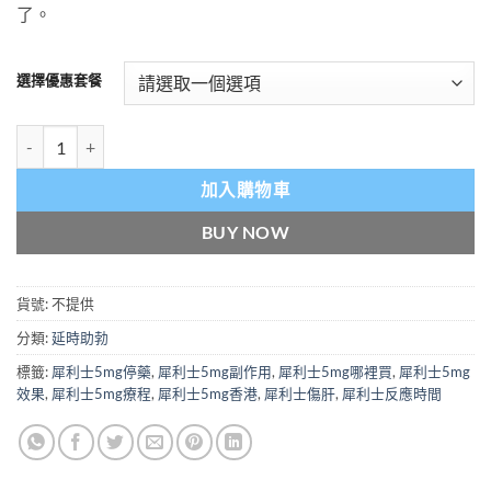
了。
選擇優惠套餐
犀利士 Tadarise-5 5mg 印度希爱力 犀利士每日錠 他達拉非 男性
加入購物車
BUY NOW
貨號:
不提供
分類:
延時助勃
標籤:
犀利士5mg停藥
,
犀利士5mg副作用
,
犀利士5mg哪裡買
,
犀利士5mg
效果
,
犀利士5mg療程
,
犀利士5mg香港
,
犀利士傷肝
,
犀利士反應時間