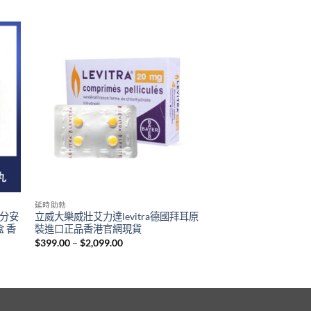
延時助勃
成分安
立威大樂威壯艾力達levitra德國拜耳原
盒 香
裝進口正品香港官網現貨
Price
$
399.00
–
$
2,099.00
range:
$399.00
through
$2,099.00