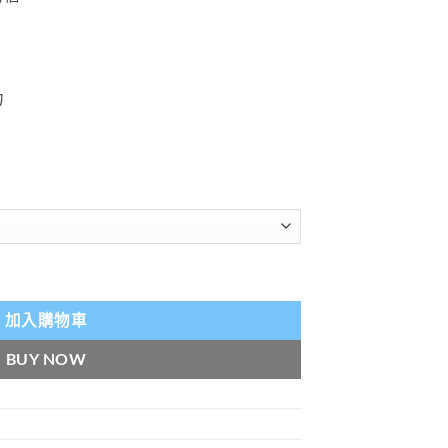
力
延時|促進增大增粗效果好|純中藥提取|香港總代理 數量
加入購物車
BUY NOW