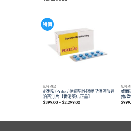
特價
延時助勃
延時助
糖 第四代汗馬糖 人參糖
必利勁(Priligy)治療男性陽痿早洩鹽酸達
威而鋼
pinach糖 30粒 香
泊西汀片【香港藥店正品】
勃起
Price
$
399.00
–
$
2,299.00
$
999
range:
Current
0
$399.00
price
through
is:
$2,299.00
00.
$999.00.