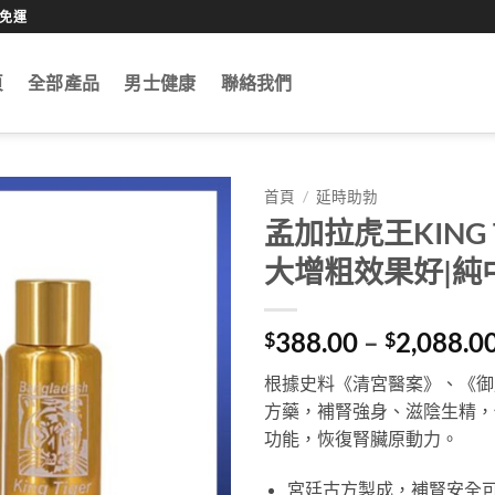
0免運
頁
全部產品
男士健康
聯絡我們
首頁
/
延時助勃
孟加拉虎王KING 
大增粗效果好|純
388.00
–
2,088.0
$
$
根據史料《清宮醫案》、《御
方藥，補腎強身、滋陰生精，
功能，恢復腎臟原動力。
宮廷古方製成，補腎安全