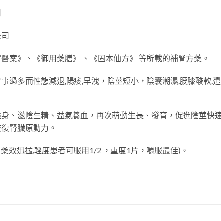
司
公司
醫案》、《御用藥膳》 、《固本仙方》 等所載的補腎方藥。
過多而性態減退,陽痿,早洩，陰莖短小，陰囊潮濕,腰膝酸軟,遣精
強身、滋陰生精、益氣養血，再次萌動生長、發育，促進陰莖快
恢復腎臟原動力。
藥效迅猛,輕度患者可服用1/2 ，重度1片，嚼服最佳)。