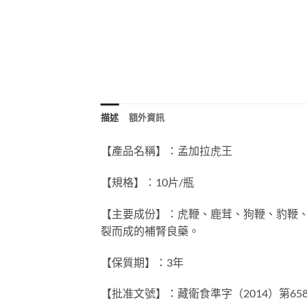
描述
額外資訊
【產品名稱】：孟加拉虎王
【規格】：10片/瓶
【主要成份】：虎鞭、鹿茸、狗鞭、豹鞭、
裂而成的補腎良藥。
【保質期】：3年
【批准文號】：藏衛食準字（2014）第65