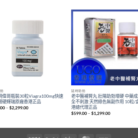
勃
延時助勃
偉哥瓶裝30粒Viagra100mg快速
老中醫補腎丸 壯陽助勃增硬 中藥
增硬輝瑞原廠香港正品
全不刺激 天然綠色無副作用 10粒/
港總代理正品
Price
.00
–
$
2,299.00
range:
Price
$
599.00
–
$
1,299.00
$999.00
range:
through
$599.00
$2,299.00
through
$1,299.00