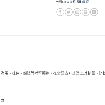
分類:
增大增粗
,
延時助勃
海馬、杜仲、鎖陽等補腎藥物，在宮廷古方基礎上,其精華、琪糟粕
8號