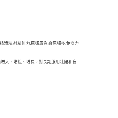
滑精,射精無力,尿頻尿急,夜尿頻多,免疫力
速增大、增粗、增長。對長期服用壯陽和盲