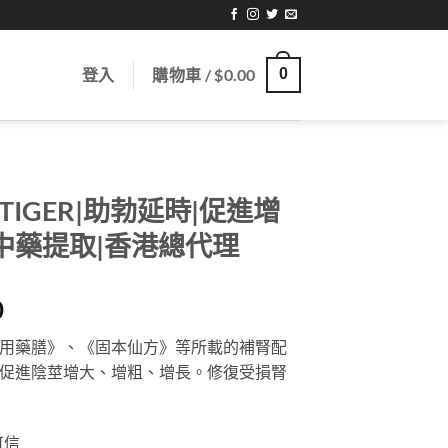
登入
購物車 /
$
0.00
0
TIGER|助勃延時|促進增
中藥提取|香港總代理
Price
0
range:
用藥膳》、《固本仙方》等所載的補腎配
$388.00
促進陰莖增大、增粗、增長。修復受損腎
through
$2,088.00
可信