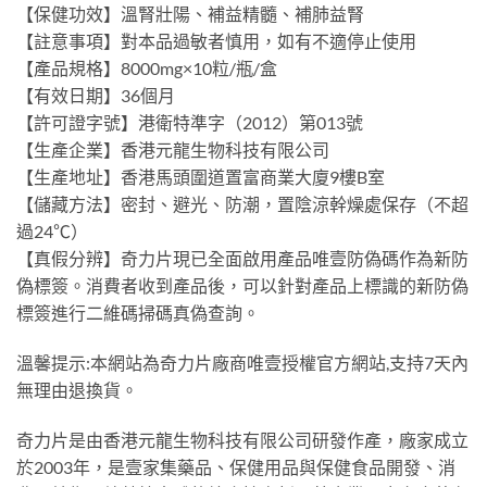
【保健功效】溫腎壯陽、補益精髓、補肺益腎
【註意事項】對本品過敏者慎用，如有不適停止使用
【產品規格】8000mg×10粒/瓶/盒
【有效日期】36個月
【許可證字號】港衛特準字（2012）第013號
【生產企業】香港元龍生物科技有限公司
【生產地址】香港馬頭圍道置富商業大廈9樓B室
【儲藏方法】密封、避光、防潮，置陰涼幹燥處保存（不超
過24℃）
【真假分辨】奇力片現已全面啟用產品唯壹防偽碼作為新防
偽標簽。消費者收到產品後，可以針對產品上標識的新防偽
標簽進行二維碼掃碼真偽查詢。
溫馨提示:本網站為奇力片廠商唯壹授權官方網站,支持7天內
無理由退換貨。
奇力片是由香港元龍生物科技有限公司研發作產，廠家成立
於2003年，是壹家集藥品、保健用品與保健食品開發、消