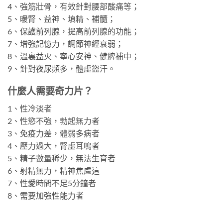
4、強筋壯骨，有效針對腰部酸痛等；
5、暖腎、益神、填精、補髓；
6、保護前列腺，提高前列腺的功能；
7、增強記憶力，調節神經衰弱；
8、溫裏益火、寧心安神、健脾補中；
9、針對夜尿頻多，體虛盜汗。
什麼人需要奇力片？
1、性冷淡者
2、性慾不強，勃起無力者
3、免疫力差，體弱多病者
4、壓力過大，腎虛耳鳴者
5、精子數量稀少，無法生育者
6、射精無力，精神焦慮這
7、性愛時間不足5分鐘者
8、需要加強性能力者