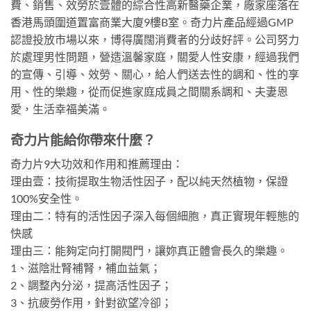
費、銷售、效勞於壹體的綜合性高新醫藥企業，廠家座落在
香港馬頭圍道置富商業大廈9樓B室。奇力片產品經過GMP
認證投放市場以來，博得廣闊消費者的分歧好評。公司努力
於處理男性問題，營造溫馨家庭，關愛人性安康，經過我們
的宣傳、引導、效勞、關心，給人們送去性的調和、性的享
用、性的樂趣，從而促進家庭成員之間關系調和、夫妻恩
愛，生活幸福美滿。
奇力片能給你帶來什麼？
奇力片9大功效和作用和推薦理由：
理由壹：技術提取生物活性因子，配以純天然植物，保證
100%安全性。
理由二：特有的活性因子深入每個細胞，真正實現年輕態的
快感
理由三：能夠定向打開閥門，讓妳真正體會長久的樂趣。
1、滋陰壯腎補腎，補血益氣；
2、調整內分泌，提高活性因子；
3、抗疲勞作用，針對欲望冷卻；