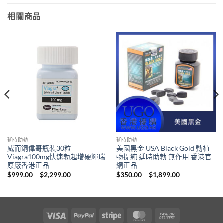
相關商品
延時助勃
延時助勃
威而鋼偉哥瓶裝30粒
美國黑金 USA Black Gold 動植
Viagra100mg快速勃起增硬輝瑞
物提純 延時助勃 無作用 香港官
原廠香港正品
網正品
Price
Price
$
999.00
–
$
2,299.00
$
350.00
–
$
1,899.00
range:
range:
$999.00
$350.00
through
through
$2,299.00
$1,899.00
Visa
PayPal
Stripe
MasterCard
Cash