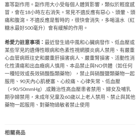
塞等副作用。副作用大小受每個人體質影響，類似於輕度感
冒，會在18小時左右消失。常見不適反應有惡心、頭暈、頭
痛和腹瀉。不適反應是暫時的，很快會消失，多喝溫水（紅
糖水最好500毫升）會有緩解的作用。
希愛力註意事項：
最近發生過中風和心臟病發作、低血壓或
某些罕見的遺傳性眼病和色素性視網膜炎病人禁用、有嚴重
心血管病既往史和嚴重肝損害病人、嚴重腎損害、活動性消
化性潰瘍和出血癥病人慎用、本品禁止與NO供體（如任何
一種短效或長效硝酸酯類藥物），禁止與硝酸鹽類藥物一起
服用、90天內心肌梗塞、心絞痛、心律失常、低血壓
（<90/50mmHg）,或難治性高血壓患者禁用、婦女及哺乳
期孕婦禁用，未成年兒童及60歲以上老人禁用、禁止與其他
藥物一起服用、對藥物過敏者禁止使用
相關商品