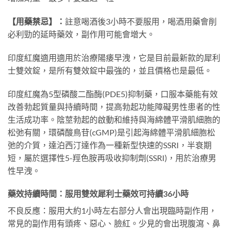
【用藥禁忌】：
註意喝酒後3小時不要服用，喝酒用藥會削
必利勁的延時藥效，副作用可能會增大。
印度紅魔適用適用於治療陽痿早洩，它是目前最新款的犀利
士雙效錠，是所有雙效錠中最強的，並且價格也是最低。
印度紅魔為5型磷酸二酯酶(PDE5)抑制藥，口服本藥能有效
改善勃起質量與持續時間，提高勃起功能障礙男性患者的性
生活成功率。陰莖勃起的啟動和維持與海綿體平滑肌細胞的
松弛有關，環磷酸鳥苷(cGMP)是引起海綿體平滑肌細胞松
弛的介質，達泊西汀達作為一種新型快速的SSRI，半衰期
短，屬於選擇性5-羥色胺再吸收抑制劑(SSRI)，用於治療男
性早洩。
藥效持續時間：服用雙效犀利士藥效可持續36小時
不良反應：服用大約1小時左右部分人會出現臨時副作用，
常見的副作用有頭疼、惡心、臉紅。少見的會出現腹瀉、鼻