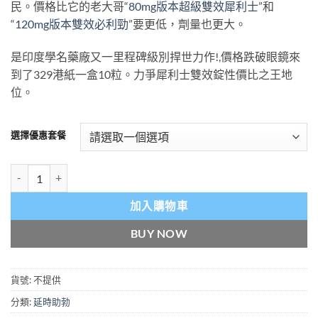
民。價格比它的老大哥“
80mg版本超級雙效犀利士
”和
through
“
120mg版本雙效必利勁
”要更低，劑量也更大。
$2,259.00
是印度學名藥廠又一里程碑級別捍世力作!,價格跌破眼鏡來
到了329港紙一盒10粒。力爭犀利士雙效錠性價比之王地
位。
選擇優惠套餐
印度紅魔 犀利士雙效 EXTRA SUPER I-COT 延時助勃 香港正品現貨 數
加入購物車
BUY NOW
貨號:
不提供
分類:
延時助勃