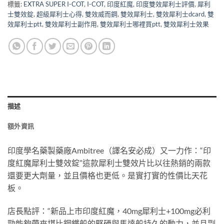
標籤:
EXTRA SUPER I-COT
,
I-COT
,
印度紅魔
,
印度雙效犀利士評價
,
犀利
士雙效錠
,
超級犀利士心得
,
雙效威而鋼
,
雙效犀利士
,
雙效犀利士dcard
,
雙
效犀利士ptt
,
雙效犀利士副作用
,
雙效犀利士哪裡買ptt
,
雙效犀利士效果
描述
額外資訊
印度學名藥製藥廠Ambitree（譯名安必成）又一力作：“印
度紅魔犀利士雙效錠”這款犀利士雙效片比以往熱銷的兩款
還要更大劑量，並且價格也更低。是實打實的性價比天花
板。
店長點評：“新品上市印度紅魔，40mg犀利士+100mg必利
勁能夠帶來堪比鋼鐵般的堅硬與馬達般持久的動力，並且副