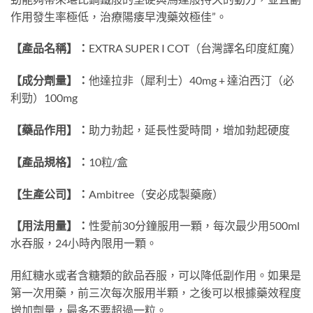
作用發生率極低，治療陽痿早洩藥效極佳”。
【產品名稱】：
EXTRA SUPER I COT（台灣譯名印度紅魔）
【成分劑量】：
他達拉非（犀利士）40mg + 達泊西汀（必
利勁）100mg
【藥品作用】：
助力勃起，延長性愛時間，增加勃起硬度
【產品規格】：
10粒/盒
【生產公司】：
Ambitree（安必成製藥廠）
【用法用量】：
性愛前30分鐘服用一顆，每次最少用500ml
水吞服，24小時內限用一顆。
用紅糖水或者含糖類的飲品吞服，可以降低副作用。如果是
第一次用藥，前三次每次服用半顆，之後可以根據藥效程度
增加劑量，最多不要超過一粒。