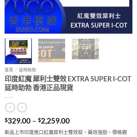
首頁
/
延時助勃
印度紅魔 犀利士雙效 EXTRA SUPER I-COT
延時助勃 香港正品現貨
Price
329.00
–
2,259.00
$
$
range:
新品上市印度進口紅魔犀利士雙效錠，藥效強勁，價格親
$329.00