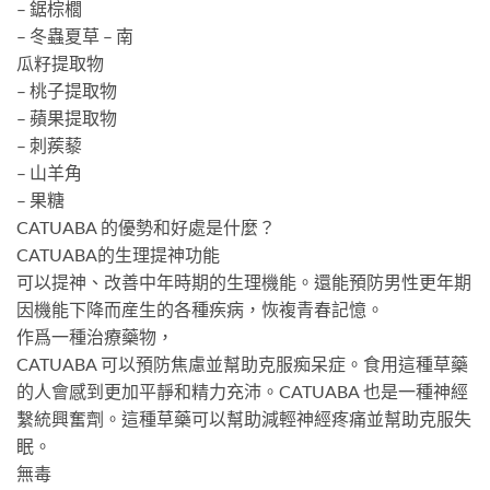
– 鋸棕櫚
– 冬蟲夏草 – 南
瓜籽提取物
– 桃子提取物
– 蘋果提取物
– 刺蒺藜
– 山羊角
– 果糖
CATUABA 的優勢和好處是什麼？
CATUABA的生理提神功能
可以提神、改善中年時期的生理機能。還能預防男性更年期
因機能下降而産生的各種疾病，恢複青春記憶。
作爲一種治療藥物，
CATUABA 可以預防焦慮並幫助克服痴呆症。食用這種草藥
的人會感到更加平靜和精力充沛。CATUABA 也是一種神經
繫統興奮劑。這種草藥可以幫助減輕神經疼痛並幫助克服失
眠。
無毒