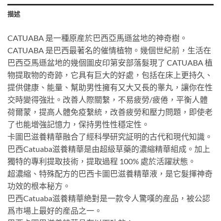
描述
CATUABA 是一種原産於巴西亞馬遜盆地的神奇樹。
CATUABA 是巴西最著名的催情植物。幾個世紀前，生活在
巴西亞馬遜盆地的幾個圖皮印第安部落髮現了 CATUABA 植
物提取物的奇跡，它具有巨大的好處，包括在床上更持久、
提供健康、能量、幫助男性擁有又大又長的睾丸，讓你在性
交時變得強壯。改善人際關繫，不易疲勞/疲倦，平衡人體
荷爾蒙，提高人體免疫繫統，改善疲勞和壓力問題，即使老
了也能增強記憶力，保持男性性穩定性。
卡圖巴滋養精華融合了經科學研究証明的古代和現代知識。
巴西Catuaba滋養精華是由超級草藥的濃縮精華組成。加上
獨特的專利提取技術，提取過程 100% 處於活躍狀態。
超濃縮、特殊配方的巴西卡圖巴滋養精華液，是它髮揮神奇
功效的根本秘方。
巴西Catuaba滋養精華絶對是一款令人驚嘆的産品，被公認
爲市場上最好的産品之一。