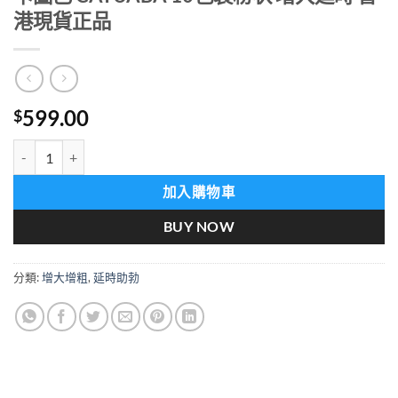
港現貨正品
599.00
$
卡圖巴 CATUABA 10包装粉状 增大延時 香港現貨正品 數量
加入購物車
BUY NOW
分類:
增大增粗
,
延時助勃