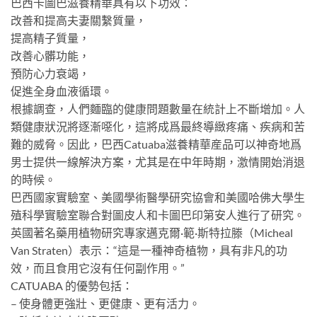
巴西卡圖巴滋養精華具有以下功效：
改善和提高夫妻關繫質量，
提高精子質量，
改善心髒功能，
預防心力衰竭，
促進全身血液循環。
根據調查，人們麵臨的健康問題數量在統計上不斷增加。人
類健康狀況將逐漸噁化，這將成爲最終導緻疼痛、疾病和苦
難的威脅。因此，巴西Catuaba滋養精華産品可以神奇地爲
男士提供一線解決方案，尤其是在中年時期，激情開始消退
的時候。
巴西國家實驗室、美國學術醫學研究協會和美國哈佛大學生
殖科學實驗室聯合對圖皮人和卡圖巴印第安人進行了研究。
英國著名藥用植物研究專家邁克爾·範·斯特拉滕（Micheal
Van Straten）表示：“這是一種神奇植物，具有非凡的功
效，而且食用它沒有任何副作用。”
CATUABA 的優勢包括：
– 使身體更強壯、更健康、更有活力。