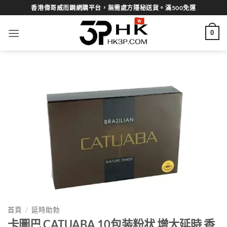
Skip
香港偉哥威而鋼網購平台，無需處方隱秘送貨。滿500免運
to
content
0
首頁
/
延時助勃
卡圖巴 CATUABA 10包装粉状 增大延時 香