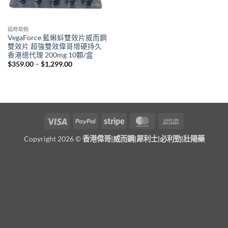
延時助勃
VegaForce 藍蝌蚪雙效片威而鋼
雙效片 超強雙效偉哥增硬持久
香港總代理 200mg 10顆/盒
Price
$
359.00
–
$
1,299.00
range:
$359.00
through
$1,299.00
Visa
PayPal
Stripe
MasterCard
Cash
On
Copyright 2026 ©
香港偉哥|威而鋼|犀利士|必利勁|壯陽藥
Delivery