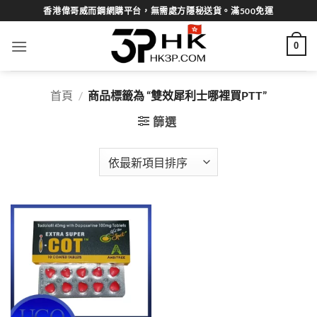
Skip
香港偉哥威而鋼網購平台，無需處方隱秘送貨。滿500免運
to
content
0
首頁
/
商品標籤為 “雙效犀利士哪裡買PTT”
篩選