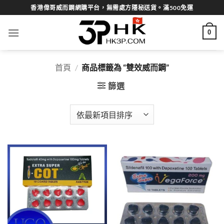
Skip
香港偉哥威而鋼網購平台，無需處方隱秘送貨。滿500免運
to
content
0
首頁
/
商品標籤為 “雙效威而鋼”
篩選