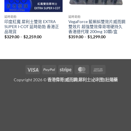
延時助勃
延時助勃
印度紅魔 犀利士雙效 EXTRA
VegaForce 藍蝌蚪雙效片威而鋼
SUPER I-COT 延時助勃 香港正
雙效片 超強雙效偉哥增硬持久
品現貨
香港總代理 200mg 10顆/盒
Price
Price
$
329.00
–
$
2,259.00
$
359.00
–
$
1,299.00
range:
range:
$329.00
$359.00
through
through
$2,259.00
$1,299.00
Visa
PayPal
Stripe
MasterCard
Cash
On
Copyright 2026 ©
香港偉哥|威而鋼|犀利士|必利勁|壯陽藥
Delivery