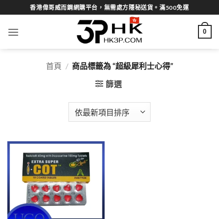
Skip
香港偉哥威而鋼網購平台，無需處方隱秘送貨。滿500免運
to
content
0
首頁
/
商品標籤為 “超級犀利士心得”
篩選