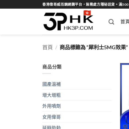
Skip
香港偉哥威而鋼網購平台，無需處方隱秘送貨。滿50
to
content
首
首頁
/
商品標籤為 “犀利士5MG效果”
商品分類
國產溫補
增大增粗
外用噴劑
女用偉哥
延時助勃