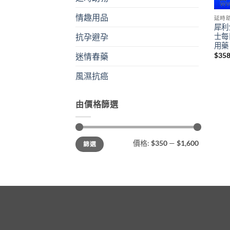
情趣用品
延時
犀利士
士每
抗孕避孕
用藥
$
358
迷情春藥
風濕抗癌
由價格篩選
最
最
價格:
$350
—
$1,600
篩選
低
高
價
價
格
格