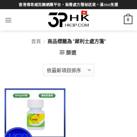
Skip
香港偉哥威而鋼網購平台，無需處方隱秘送貨。滿500免運
to
content
0
首頁
/
商品標籤為 “犀利士處方箋”
篩選