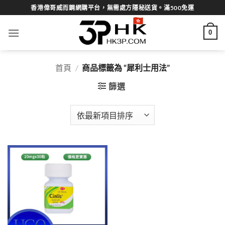
Skip
香港偉哥威而鋼網購平台，無需處方隱秘送貨。滿500免運
to
content
0
首頁
/
商品標籤為 “犀利士用法”
篩選