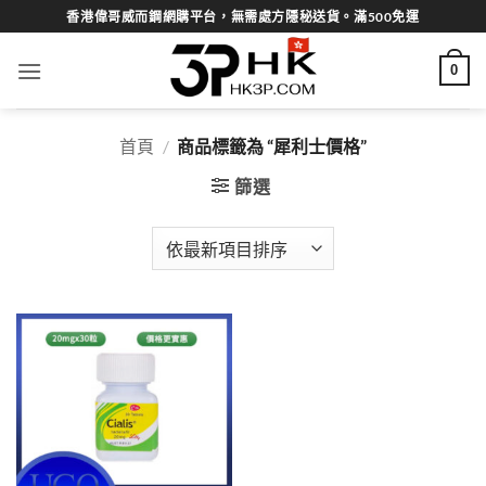
Skip
香港偉哥威而鋼網購平台，無需處方隱秘送貨。滿500免運
to
content
0
首頁
/
商品標籤為 “犀利士價格”
篩選