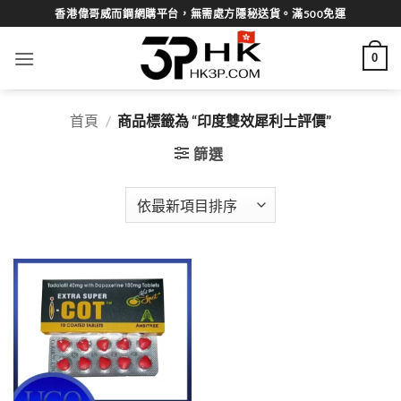
Skip
香港偉哥威而鋼網購平台，無需處方隱秘送貨。滿500免運
to
content
0
首頁
/
商品標籤為 “印度雙效犀利士評價”
篩選