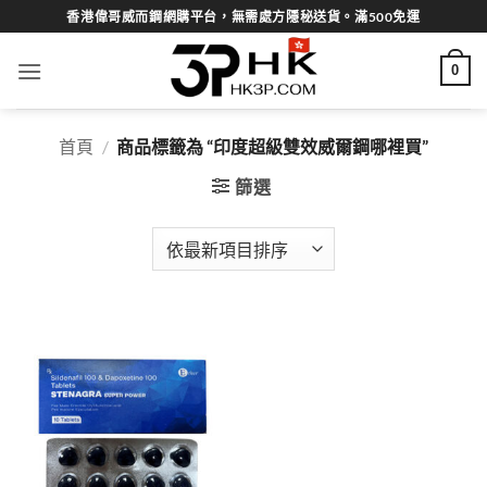
Skip
香港偉哥威而鋼網購平台，無需處方隱秘送貨。滿500免運
to
content
0
首頁
/
商品標籤為 “印度超級雙效威爾鋼哪裡買”
篩選