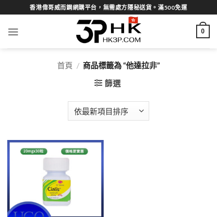
Skip
香港偉哥威而鋼網購平台，無需處方隱秘送貨。滿500免運
to
content
0
首頁
/
商品標籤為 “他達拉非”
篩選