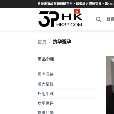
Skip
香港偉哥威而鋼網購平台，無需處方隱秘送貨。滿50
to
content
首
首頁
/
抗孕避孕
商品分類
國產溫補
增大增粗
外用噴劑
女用偉哥
延時助勃