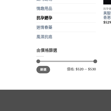
情趣用品
抗孕
美服培酮
香港
抗孕避孕
$
529
迷情春藥
風濕抗癌
由價格篩選
最
最
價格:
$520
—
$530
篩選
低
高
價
價
格
格