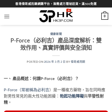
Skip
香港偉哥威而鋼網購平台，無需處方隱秘送貨。滿500免運
to
content
0
健康新聞
P-Force（必利吉）產品深度解析：雙
效作用、真實評價與安全須知
POSTED ON
2026 年 3 月 2 日
BY
偉哥威而鋼
一、 產品概述：何謂P-Force（必利吉）？
P-Force（常被稱為必利吉
）是一種複方藥物，旨在同時應
對男性常見的兩大性功能困擾：
勃起功能障礙
與
早發性射
精
。