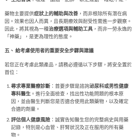
藥物主要提供
症狀上的輔助與改善
，而非根除所有潛在病
因。效果也因人而異，且長期療效與耐受性需進一步觀察。
因此，將其視為一種
治療選項與輔助工具
，而非一勞永逸的
「神藥」，是更為理性的態度。
五、 給考慮使用者的重要安全步驟與建議
若您正在考慮此類產品，請務必遵循以下步驟，將安全置於
首位：
尋求專業醫療診斷
：首要步驟是諮詢
泌尿科或男性健康
專科醫生
。進行全面檢查，找出性功能問題的根本原
因，並由醫生判斷您是否適合使用此類藥物，以及確定
合適的劑量。
評估個人健康風險
：誠實告知醫生您的完整病史與用藥
記錄，特別是心血管、肝腎狀況及正在服用的所有藥
物。