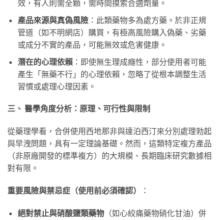
效，有人則需全顆，需時間摸索合適劑量。
產品來源與真偽風險
：此類藥物多為處方藥。於非正規
管道（如不明網店）購買，有極高風險購入偽藥、劣藥
或成分不實的產品，可能無效或危害健康。
潛在的心理依賴
：即使無生理成癮性，部分使用者可能
產生「無藥不行」的心理依賴，忽略了從根本調整生活
習慣或處理心理因素。
三、 醫學角度分析：原理、可行性與限制
從藥理學看，合併使用西地那非與達泊西汀來分別處理勃起
與早洩問題，具有一定理論基礎。然而，這類特定複方產品
（非原廠開發的標準複方）的大規模、長期臨床研究數據相
對有限。
重要風險與禁忌症（使用前必須確認）
：
絕對禁止與硝酸鹽類藥物
（如心絞痛藥物硝化甘油）併