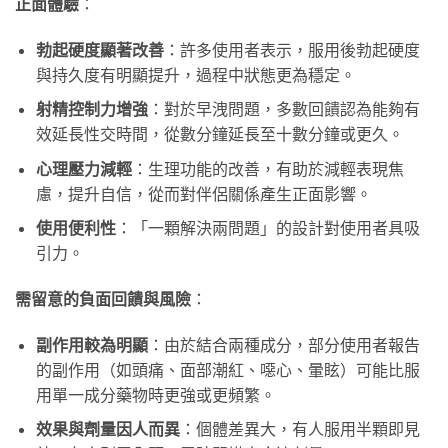
正面體驗
：
勃起硬度顯著改善
：許多使用者表示，服用後勃起硬度
與持久度有明顯提升，過程中狀態更為穩定。
射精控制力增強
：對於早洩問題，多數回饋認為能夠有
效延長性交時間，從數分鐘延長至十數分鐘或更久。
心理壓力減輕
：生理功能的改善，有助於減輕表現焦
慮，提升自信，從而對伴侶關係產生正面影響。
使用便利性
：「一顆解決兩問題」的設計對使用者具吸
引力。
需留意的負面回饋與風險
：
副作用較為明顯
：由於結合兩種成分，部分使用者報告
的副作用（如頭痛、面部潮紅、噁心、暈眩）可能比服
用單一成分藥物時更強或更頻繁。
效果與劑量因人而異
：個體差異大，有人服用半顆即見