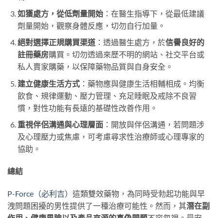
如獲處方，從低劑量開始
：在醫生指導下，從最低建議
劑量開始，觀察身體反應，切勿自行加量。
絕對選擇正規購買渠道
：透過醫生處方，於
信譽良好的
註冊藥房
購買。切勿透過來歷不明的網站、社交平台或
私人賣家購藥，以保障藥物品質與自身安全。
建立健康生活方式
：藥物應與健康生活相輔相成。均衡
飲食、規律運動、壓力管理、充足睡眠及戒除不良習
慣，對性功能有長遠的基礎性改善作用。
重視伴侶溝通與心理層面
：開放與伴侶溝通，若問題涉
及心理壓力或焦慮，可考慮尋求性治療師或心理專家的
協助。
總結
P-Force（必利吉）
這類雙效藥物，為同時受勃起功能與早
洩問題困擾的男性提供了一種治療可能性。然而，其
潛在副
作用、健康風險以及產品來源的真偽問題
不容忽視。最安