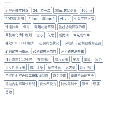
5-羥色胺症候群
24小時一次
30mg起始劑量
100mg
PDE5抑制劑
Priligy
Sildenafil
Viagra
中重度肝損傷
他達拉非
偉哥
勃起功能障礙
勃起功能障礙治療
單胺氧化酶抑制劑
噁心
失眠
威而鋼
常見副作用
強效CYP3A4抑制劑
心臟病理狀況
必利勁
必利勁香港正品
必利勁香港藥房
必利勁香港購買
必利勁香港醫生
性行為前1至3小時
按需服用
整片吞服
早洩
暈厥
疲勞
直立性低血壓
硫利達嗪
藥物禁忌
處方藥
達泊西汀
選擇性5-羥色胺再攝取抑制劑
避免飲酒
重度腎功能不全
陰道內射精潛伏時間
雙效希愛力
雙效犀利士
頭暈
頭痛
香港