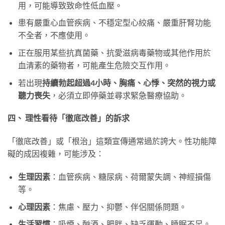
用，可能導致致命性低血壓。
患有嚴重心血管疾病、不穩定型心絞痛、嚴重肝腎功能
不全者，不應使用。
正在服用某些抗真菌藥、抗愛滋病毒藥物或其他作用於
血清素的藥物者，可能產生危險交互作用。
若出現
持續勃起超過4小時、胸痛、心悸、突然的視力或
聽力喪失
，必須立即停藥並尋求緊急醫療協助。
四、 理性看待「徹底改善」的訴求
「徹底改善」或「根治」這類宣傳通常過於誇大。性功能障
礙的成因複雜，可能涉及：
生理因素
：血管疾病、糖尿病、荷爾蒙失調、神經損傷
等。
心理因素
：焦慮、壓力、抑鬱、伴侶關係問題。
生活習慣
：吸煙、酗酒、肥胖、缺乏運動、睡眠不足。