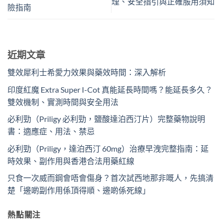
理、安全指引與正確服用須知
險指南
近期文章
雙效犀利士希愛力效果與藥效時間：深入解析
印度紅魔 Extra Super I-Cot 真能延長時間嗎？能延長多久？
雙效機制、實測時間與安全用法
必利勁（Priligy 必利勁，鹽酸達泊西汀片）完整藥物說明
書：適應症、用法、禁忌
必利勁（Priligy，達泊西汀 60mg）治療早洩完整指南：延
時效果、副作用與香港合法用藥紅線
只食一次威而鋼會唔會傷身？首次試西地那非嘅人，先搞清
楚「邊啲副作用係頂得順、邊啲係死線」
熱點關注