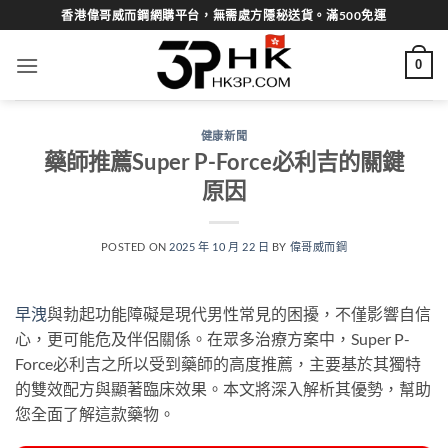
Skip
香港偉哥威而鋼網購平台，無需處方隱秘送貨。滿500免運
to
content
0
健康新聞
藥師推薦Super P-Force必利吉的關鍵
原因
POSTED ON
2025 年 10 月 22 日
BY
偉哥威而鋼
早洩
與勃起功能障礙是現代男性常見的困擾，不僅影響自信
心，更可能危及伴侶關係。在眾多治療方案中，Super P-
Force必利吉之所以受到藥師的高度推薦，主要基於其獨特
的雙效配方與顯著臨床效果。本文將深入解析其優勢，幫助
您全面了解這款藥物。