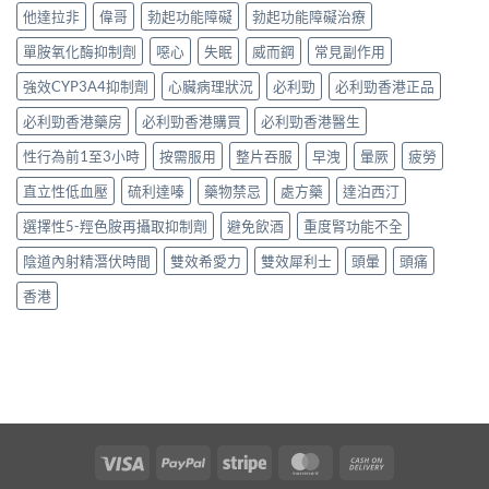
他達拉非
偉哥
勃起功能障礙
勃起功能障礙治療
單胺氧化酶抑制劑
噁心
失眠
威而鋼
常見副作用
強效CYP3A4抑制劑
心臟病理狀況
必利勁
必利勁香港正品
必利勁香港藥房
必利勁香港購買
必利勁香港醫生
性行為前1至3小時
按需服用
整片吞服
早洩
暈厥
疲勞
直立性低血壓
硫利達嗪
藥物禁忌
處方藥
達泊西汀
選擇性5-羥色胺再攝取抑制劑
避免飲酒
重度腎功能不全
陰道內射精潛伏時間
雙效希愛力
雙效犀利士
頭暈
頭痛
香港
Visa
PayPal
Stripe
MasterCard
Cash
On