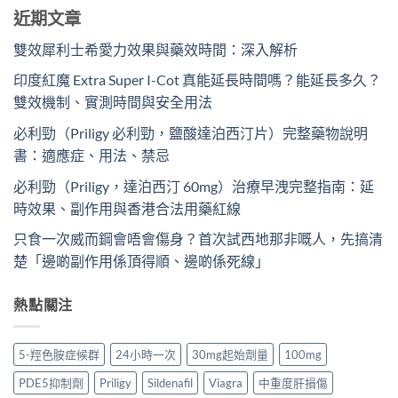
近期文章
雙效犀利士希愛力效果與藥效時間：深入解析
印度紅魔 Extra Super I-Cot 真能延長時間嗎？能延長多久？
雙效機制、實測時間與安全用法
必利勁（Priligy 必利勁，鹽酸達泊西汀片）完整藥物說明
書：適應症、用法、禁忌
必利勁（Priligy，達泊西汀 60mg）治療早洩完整指南：延
時效果、副作用與香港合法用藥紅線
只食一次威而鋼會唔會傷身？首次試西地那非嘅人，先搞清
楚「邊啲副作用係頂得順、邊啲係死線」
熱點關注
5-羥色胺症候群
24小時一次
30mg起始劑量
100mg
PDE5抑制劑
Priligy
Sildenafil
Viagra
中重度肝損傷