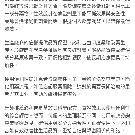
部潮紅等通常輕微且短暫，隨身體適應會逐漸減輕。相比單
一成分藥物，雙效設計在適當劑量下能平衡效果與安全性。
藥師會建議從低劑量開始，根據個人反應調整，以確保最佳
體驗。
生產廠商的信譽提供品質保證。必利吉由印度桑瑞製藥生
產，該廠商在學名藥領域具有良好聲譽。嚴格品質控管確保
成分與原廠藥一致，而價格相對親民，使長期治療更具可持
續性。
使用便利性提升患者遵醫囑性。單一藥物解決雙重問題，簡
化用藥流程，降低忘記服藥風險。這對於需要長期治療的患
者尤其重要，有助於維持穩定療效。
藥師推薦必利吉是基於其科學配方、實證效果與使用便利性
的綜合評估。然而，每個人的生理狀況不同，使用前應諮詢
專業醫療意見，確保用藥安全與適合性。正確使用下，必利
吉能有效改善性生活品質，重拾自信與親密關係的和諧。