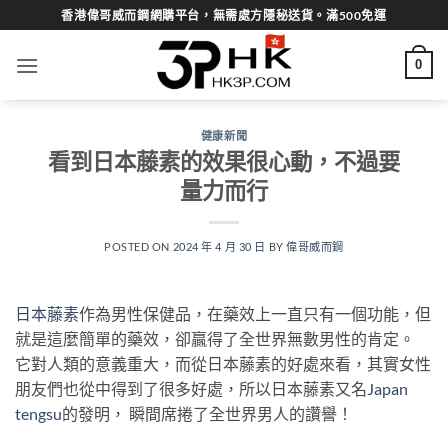
Skip
香港偉哥威而鋼網購平台，無需處方隱秘送貨。滿500免運
to
content
0
健康新聞
看到日本藤素的效果很心動，不過要
量力而行
POSTED ON
2024 年 4 月 30 日
BY
偉哥威而鋼
日本藤素
作為男性保健品，在藥效上一直只有一個功能，但
就是這麼簡單的藥效，卻贏得了全世界無數男性的肯定。
它對人類的意義重大，而從日本藤素的好處來看，其實女性
朋友們也從中得到了很多好處，所以日本藤素又名
Japan
tengsu
的發明， 瞬間席捲了全世界男人的讚譽！