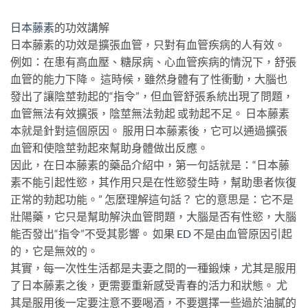
日本藤素
的功效講解
日本藤素的功效是擴張血管，只對有血管疾病的人有效。
例如：在患有高血壓、糖尿病、心血管疾病的情況下，舒張
血管的能力下降。 這時候，雖然身體有了性衝動，大腦也
發出了讓陰莖勃起的“指令”，但血管舒張系統出現了問題，
血管無法有效擴張，陰莖無法勃起 或勃起不足。 日本藤素
本就是針對這個原因。 服用日本藤素後，它可以通過擴張
血管和使陰莖勃起來幫助身體做出反應。
因此，在日本藤素的藥品介紹中，第一句話就是：“日本藤
素不能引起性慾，其作用只是在性慾發生時，幫助患者恢復
正常的勃起功能。” 怎麼理解這句話？ 它的意思是：它不是
壯陽藥，它只是幫助解決血管問題，大腦是否有性慾，大腦
能否發出“指令”不受其影響。 如果
ED
不是由血管原因引起
的，它是無效的。
其實，每一次性生活都是夫妻之間的一種鍛煉，尤其是服用
了日本藤素之後，更需要重新感受青春的活力和狀態。 尤
其是服用後一定要注意不要喝酒，不要選擇一些過於油膩的