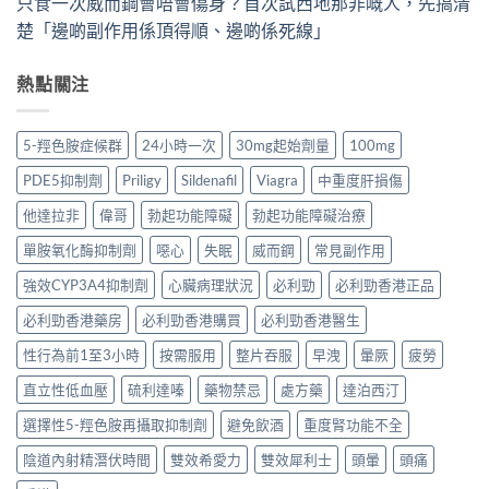
只食一次威而鋼會唔會傷身？首次試西地那非嘅人，先搞清
楚「邊啲副作用係頂得順、邊啲係死線」
熱點關注
5-羥色胺症候群
24小時一次
30mg起始劑量
100mg
PDE5抑制劑
Priligy
Sildenafil
Viagra
中重度肝損傷
他達拉非
偉哥
勃起功能障礙
勃起功能障礙治療
單胺氧化酶抑制劑
噁心
失眠
威而鋼
常見副作用
強效CYP3A4抑制劑
心臟病理狀況
必利勁
必利勁香港正品
必利勁香港藥房
必利勁香港購買
必利勁香港醫生
性行為前1至3小時
按需服用
整片吞服
早洩
暈厥
疲勞
直立性低血壓
硫利達嗪
藥物禁忌
處方藥
達泊西汀
選擇性5-羥色胺再攝取抑制劑
避免飲酒
重度腎功能不全
陰道內射精潛伏時間
雙效希愛力
雙效犀利士
頭暈
頭痛